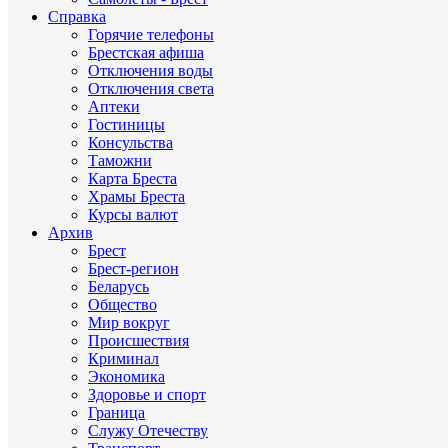
Справка
Горячие телефоны
Брестская афиша
Отключения воды
Отключения света
Аптеки
Гостиницы
Консульства
Таможни
Карта Бреста
Храмы Бреста
Курсы валют
Архив
Брест
Брест-регион
Беларусь
Общество
Мир вокруг
Происшествия
Криминал
Экономика
Здоровье и спорт
Граница
Служу Отечеству