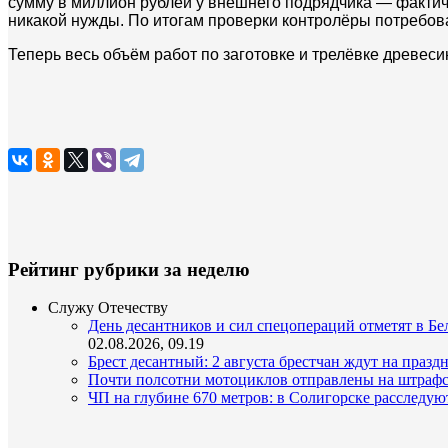
сумму в миллион рублей у внешнего подрядчика — фактиче
никакой нужды. По итогам проверки контролёры потребова
Теперь весь объём работ по заготовке и трелёвке древес
Рейтинг рубрики за неделю
Служу Отечеству
День десантников и сил спецопераций отметят в Бел
02.08.2026, 09.19
Брест десантный: 2 августа брестчан ждут на празд
Почти полсотни мотоциклов отправлены на штрафс
ЧП на глубине 670 метров: в Солигорске расследую