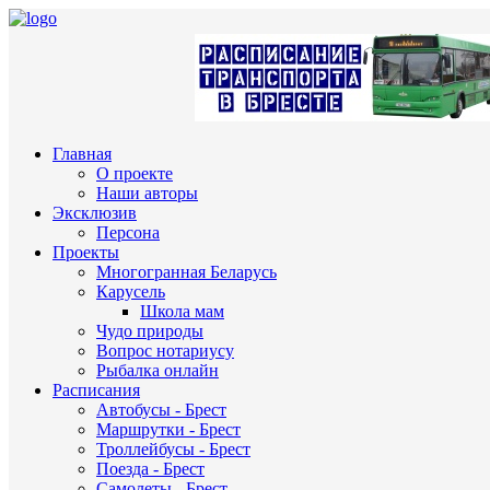
Главная
О проекте
Наши авторы
Эксклюзив
Персона
Проекты
Многогранная Беларусь
Карусель
Школа мам
Чудо природы
Вопрос нотариусу
Рыбалка онлайн
Расписания
Автобусы - Брест
Маршрутки - Брест
Троллейбусы - Брест
Поезда - Брест
Самолеты - Брест