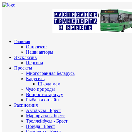
Главная
О проекте
Наши авторы
Эксклюзив
Персона
Проекты
Многогранная Беларусь
Карусель
Школа мам
Чудо природы
Вопрос нотариусу
Рыбалка онлайн
Расписания
Автобусы - Брест
Маршрутки - Брест
Троллейбусы - Брест
Поезда - Брест
Самолеты - Брест