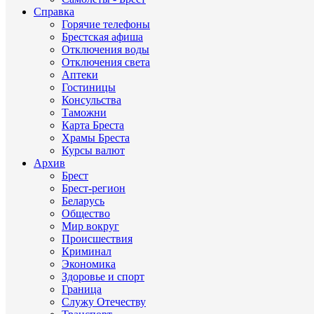
Справка
Горячие телефоны
Брестская афиша
Отключения воды
Отключения света
Аптеки
Гостиницы
Консульства
Таможни
Карта Бреста
Храмы Бреста
Курсы валют
Архив
Брест
Брест-регион
Беларусь
Общество
Мир вокруг
Происшествия
Криминал
Экономика
Здоровье и спорт
Граница
Служу Отечеству