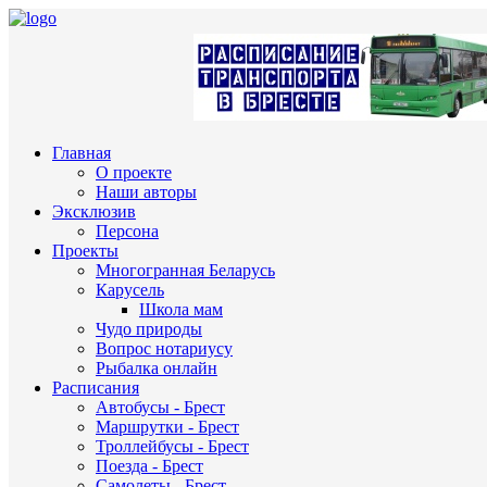
Главная
О проекте
Наши авторы
Эксклюзив
Персона
Проекты
Многогранная Беларусь
Карусель
Школа мам
Чудо природы
Вопрос нотариусу
Рыбалка онлайн
Расписания
Автобусы - Брест
Маршрутки - Брест
Троллейбусы - Брест
Поезда - Брест
Самолеты - Брест