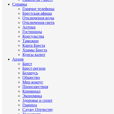
Справка
Горячие телефоны
Брестская афиша
Отключения воды
Отключения света
Аптеки
Гостиницы
Консульства
Таможни
Карта Бреста
Храмы Бреста
Курсы валют
Архив
Брест
Брест-регион
Беларусь
Общество
Мир вокруг
Происшествия
Криминал
Экономика
Здоровье и спорт
Граница
Служу Отечеству