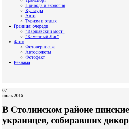
Транспорт
Природа и экология
Культура
Авто
Туризм и отдых
Граница: очереди
"Варшавский мост"
"Каменный Лог"
Фото
Фотовернисаж
Автосюжеты
Фотофакт
Реклама
07
июль 2016
В Столинском районе пинские
украинцев, собиравших дико