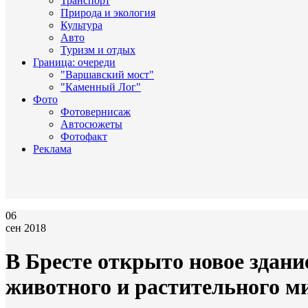
Транспорт
Природа и экология
Культура
Авто
Туризм и отдых
Граница: очереди
"Варшавский мост"
"Каменный Лог"
Фото
Фотовернисаж
Автосюжеты
Фотофакт
Реклама
06
сен 2018
В Бресте открыто новое здан
животного и растительного м