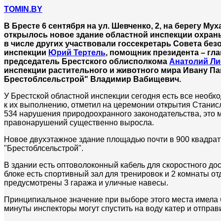
TOMIN.BY
В Бресте 6 сентября на ул. Шевченко, 2, на берегу Му
открылось новое здание областной инспекции охран
в числе других участвовали госсекретарь Совета бе
инспекции
Юрий Тертель
, помощник президента – гл
председатель Брестского облисполкома
Анатолий Ли
инспекции растительного и животного мира Ивану П
Брестоблсельстрой" Владимир Вабищевич.
У Брестской областной инспекции сегодня есть все необ
к их выполнению, отметил на церемонии открытия Станисл
534 нарушения природоохранного законодательства, это 
правонарушений существенно выросла.
Новое двухэтажное здание площадью почти в 900 квадра
"Брестоблсельстрой".
В здании есть оптоволоконный кабель для скоростного до
блоке есть спортивный зал для тренировок и 2 комнаты о
предусмотрены 3 гаража и уличные навесы.
Принципиальное значение при выборе этого места имела б
минуты инспекторы могут спустить на воду катер и отправи