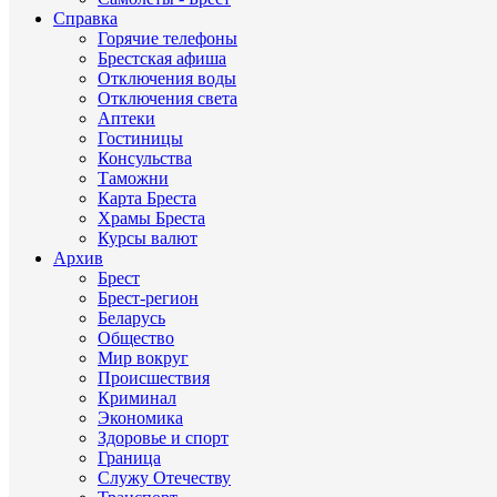
Справка
Горячие телефоны
Брестская афиша
Отключения воды
Отключения света
Аптеки
Гостиницы
Консульства
Таможни
Карта Бреста
Храмы Бреста
Курсы валют
Архив
Брест
Брест-регион
Беларусь
Общество
Мир вокруг
Происшествия
Криминал
Экономика
Здоровье и спорт
Граница
Служу Отечеству