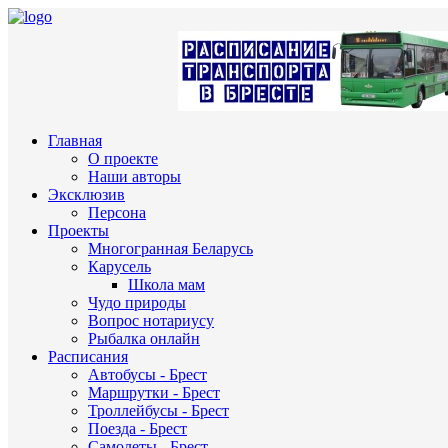
Главная
О проекте
Наши авторы
Эксклюзив
Персона
Проекты
Многогранная Беларусь
Карусель
Школа мам
Чудо природы
Вопрос нотариусу
Рыбалка онлайн
Расписания
Автобусы - Брест
Маршрутки - Брест
Троллейбусы - Брест
Поезда - Брест
Самолеты - Брест