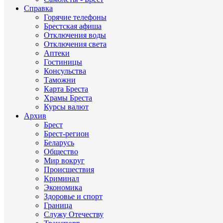
Справка
Горячие телефоны
Брестская афиша
Отключения воды
Отключения света
Аптеки
Гостиницы
Консульства
Таможни
Карта Бреста
Храмы Бреста
Курсы валют
Архив
Брест
Брест-регион
Беларусь
Общество
Мир вокруг
Происшествия
Криминал
Экономика
Здоровье и спорт
Граница
Служу Отечеству