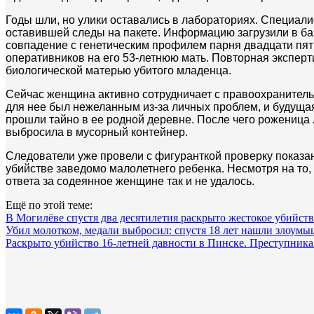
Годы шли, но улики оставались в лабораториях. Специал
оставившей следы на пакете. Информацию загрузили в ба
совпадение с генетическим профилем парня двадцати пяти
оперативников на его 53-летнюю мать. Повторная экспер
биологической матерью убитого младенца.
Сейчас женщина активно сотрудничает с правоохранитель
для нее был нежеланным из-за личных проблем, и будуща
прошли тайно в ее родной деревне. После чего роженица 
выбросила в мусорный контейнер.
Следователи уже провели с фигуранткой проверку показа
убийстве заведомо малолетнего ребенка. Несмотря на то,
ответа за содеянное женщине так и не удалось.
Ещё по этой теме:
В Могилёве спустя два десятилетия раскрыто жестокое убийст
Убил молотком, медали выбросил: спустя 18 лет нашли злоумы
Раскрыто убийство 16-летней давности в Пинске. Преступника