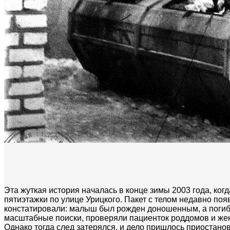
Эта жуткая история началась в конце зимы 2003 года, ког
пятиэтажки по улице Урицкого. Пакет с телом недавно по
констатировали: малыш был рожден доношенным, а погиб 
масштабные поиски, проверяли пациенток роддомов и женщ
Однако тогда след затерялся, и дело пришлось приостанов