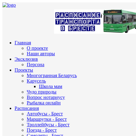
Главная
О проекте
Наши авторы
Эксклюзив
Персона
Проекты
Многогранная Беларусь
Карусель
Школа мам
Чудо природы
Вопрос нотариусу
Рыбалка онлайн
Расписания
Автобусы - Брест
Маршрутки - Брест
Троллейбусы - Брест
Поезда - Брест
Самолеты - Брест