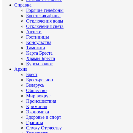
Справка
Горячие телефоны
Брестская афиша
Отключения воды
Отключения света
Аптеки
Гостиницы
Консульства
Таможни
Карта Бреста
Храмы Бреста
Курсы валют
Архив
Брест
Брест-регион
Беларусь
Общество
Мир вокруг
Происшествия
Криминал
Экономика
Здоровье и спорт
Граница
Служу Отечеству