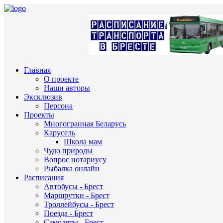
Главная
О проекте
Наши авторы
Эксклюзив
Персона
Проекты
Многогранная Беларусь
Карусель
Школа мам
Чудо природы
Вопрос нотариусу
Рыбалка онлайн
Расписания
Автобусы - Брест
Маршрутки - Брест
Троллейбусы - Брест
Поезда - Брест
Самолеты - Брест