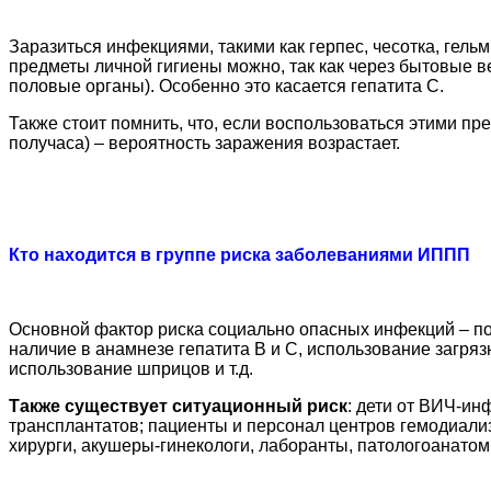
Заразиться инфекциями, такими как герпес, чесотка, гельм
предметы личной гигиены можно, так как через бытовые ве
половые органы). Особенно это касается гепатита С.
Также стоит помнить, что, если воспользоваться этими п
получаса) – вероятность заражения возрастает.
Кто находится в группе риска заболеваниями ИППП
Основной фактор риска социально опасных инфекций – по
наличие в анамнезе гепатита B и C, использование загряз
использование шприцов и т.д.
Также существует ситуационный риск
: дети от ВИЧ-и
трансплантатов; пациенты и персонал центров гемодиали
хирурги, акушеры-гинекологи, лаборанты, патологоанатом