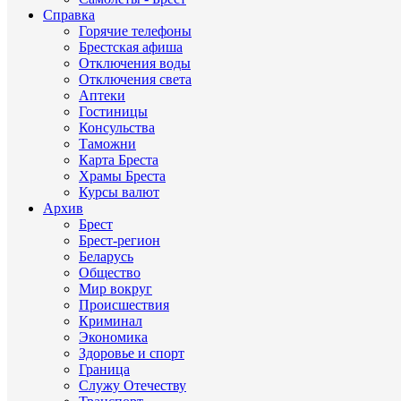
Справка
Горячие телефоны
Брестская афиша
Отключения воды
Отключения света
Аптеки
Гостиницы
Консульства
Таможни
Карта Бреста
Храмы Бреста
Курсы валют
Архив
Брест
Брест-регион
Беларусь
Общество
Мир вокруг
Происшествия
Криминал
Экономика
Здоровье и спорт
Граница
Служу Отечеству