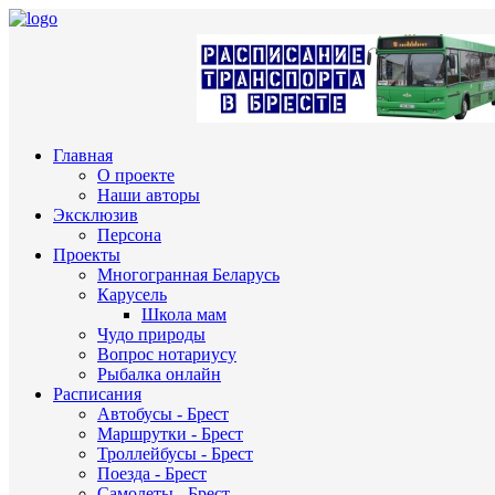
Главная
О проекте
Наши авторы
Эксклюзив
Персона
Проекты
Многогранная Беларусь
Карусель
Школа мам
Чудо природы
Вопрос нотариусу
Рыбалка онлайн
Расписания
Автобусы - Брест
Маршрутки - Брест
Троллейбусы - Брест
Поезда - Брест
Самолеты - Брест