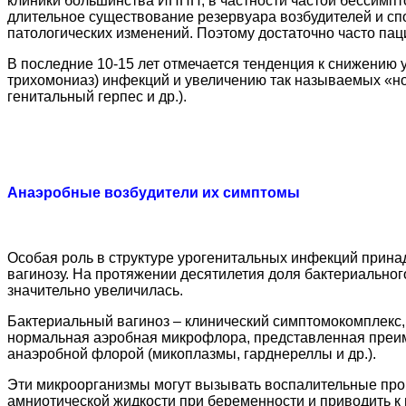
клиники большинства ИППП, в частности частой бессимпт
длительное существование резервуара возбудителей и сп
патологических изменений. Поэтому достаточно часто па
В последние 10-15 лет отмечается тенденция к снижению у
трихомониаз) инфекций и увеличению так называемых «н
генитальный герпес и др.).
Анаэробные возбудители их симптомы
Особая роль в структуре урогенитальных инфекций прина
вагинозу. На протяжении десятилетия доля бактериально
значительно увеличилась.
Бактериальный вагиноз – клинический симптомокомплекс,
нормальная аэробная микрофлора, представленная преим
анаэробной флорой (микоплазмы, гарднереллы и др.).
Эти микроорганизмы могут вызывать воспалительные проц
амниотической жидкости при беременности и приводить 