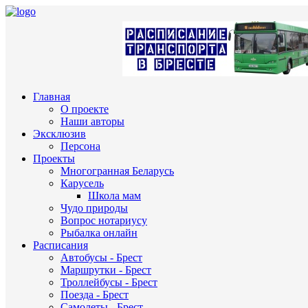
Главная
О проекте
Наши авторы
Эксклюзив
Персона
Проекты
Многогранная Беларусь
Карусель
Школа мам
Чудо природы
Вопрос нотариусу
Рыбалка онлайн
Расписания
Автобусы - Брест
Маршрутки - Брест
Троллейбусы - Брест
Поезда - Брест
Самолеты - Брест