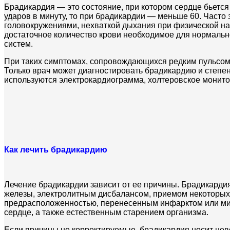
Брадикардия — это состояние, при котором сердце бьется
ударов в минуту, то при брадикардии — меньше 60. Част
головокружениями, нехваткой дыхания при физической наг
достаточное количество крови необходимое для нормальн
систем.
При таких симптомах, сопровождающихся редким пульсом,
Только врач может диагностировать брадикардию и степе
используются электрокардиограмма, холтеровское монитор
Как лечить брадикардию
Лечение брадикардии зависит от ее причины. Брадикард
железы, электролитным дисбалансом, приемом некоторых,
предрасположенностью, перенесенным инфарктом или ми
сердце, а также естественным старением организма.
Если причины не корректируемые, брадикардия носит не