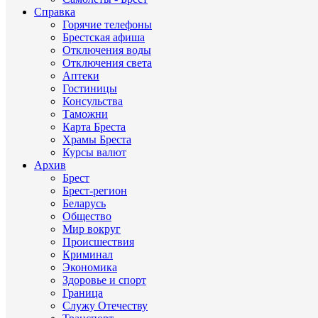
Справка
Горячие телефоны
Брестская афиша
Отключения воды
Отключения света
Аптеки
Гостиницы
Консульства
Таможни
Карта Бреста
Храмы Бреста
Курсы валют
Архив
Брест
Брест-регион
Беларусь
Общество
Мир вокруг
Происшествия
Криминал
Экономика
Здоровье и спорт
Граница
Служу Отечеству