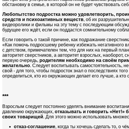
обстановку в семье, в которой он не будет чувствовать с
Любопытство подростка можно удовлетворить, проин
средств и психоактивных веществ
, об их разрушитель
видеоролики и фильмы на эту тему с последующим обсужд
будущее его ждёт, если он поддастся сомнительному собла
Если говорить о такой причине, как подражание сверстни
«Как помочь подросшему ребенку избежать негативного в
с детством, примечателен тем, что для них на первый пл
авторитет сверстников, а авторитет взрослых, наоборот, с
первую очередь,
родителям необходимо на своём приме
желательно
. Следует воспитывать самостоятельность, н
свой - для того, чтобы подросток знал о последствиях того
определиться, кто из окружающих делает его лучше, а кто
***
Взрослым следует постоянно уделять внимание воспитанию
давлению окружающих,
отказывать и говорить «Нет!» б
своих товарищей
. Для этого можно использовать множе
отказ-соглашение
, когда ты хочешь сделать то, о ч