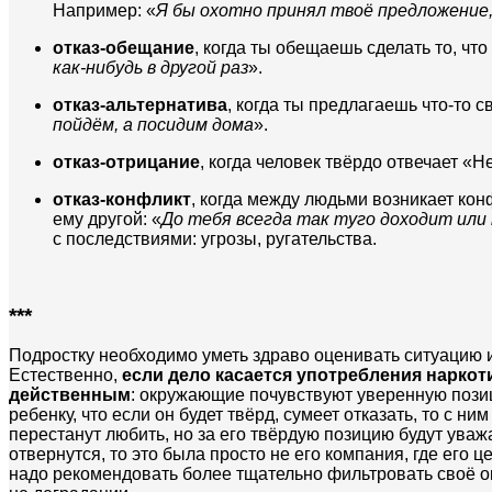
Например: «
Я бы охотно принял твоё предложение,
отказ-обещание
, когда ты обещаешь сделать то, чт
как-нибудь в другой раз
».
отказ-альтернатива
, когда ты предлагаешь что-то с
пойдём, а посидим дома
».
отказ-отрицание
, когда человек твёрдо отвечает «
отказ-конфликт
, когда между людьми возникает конф
ему другой: «
До тебя всегда так туго доходит или
с последствиями: угрозы, ругательства.
***
Подростку необходимо уметь здраво оценивать ситуацию 
Естественно,
если дело касается употребления наркоти
действенным
: окружающие почувствуют уверенную позиц
ребенку, что если он будет твёрд, сумеет отказать, то с ни
перестанут любить, но за его твёрдую позицию будут уважа
отвернутся, то это была просто не его компания, где его 
надо рекомендовать более тщательно фильтровать своё окр