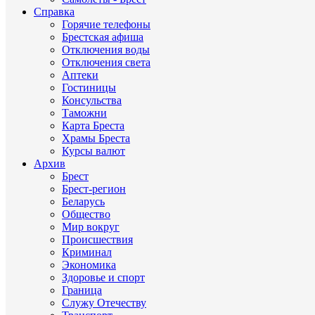
Справка
Горячие телефоны
Брестская афиша
Отключения воды
Отключения света
Аптеки
Гостиницы
Консульства
Таможни
Карта Бреста
Храмы Бреста
Курсы валют
Архив
Брест
Брест-регион
Беларусь
Общество
Мир вокруг
Происшествия
Криминал
Экономика
Здоровье и спорт
Граница
Служу Отечеству