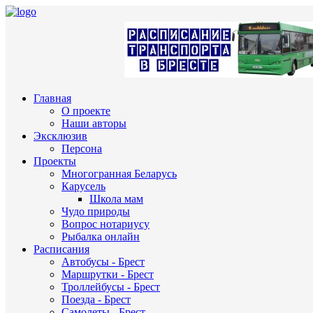
Главная
О проекте
Наши авторы
Эксклюзив
Персона
Проекты
Многогранная Беларусь
Карусель
Школа мам
Чудо природы
Вопрос нотариусу
Рыбалка онлайн
Расписания
Автобусы - Брест
Маршрутки - Брест
Троллейбусы - Брест
Поезда - Брест
Самолеты - Брест