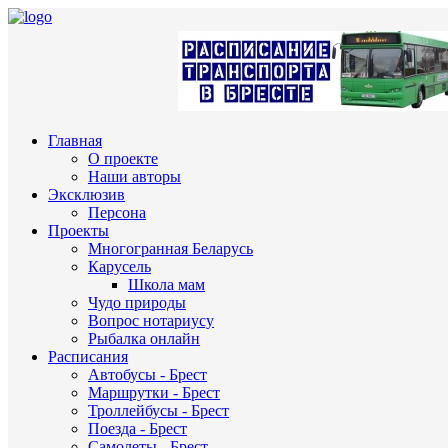
Главная
О проекте
Наши авторы
Эксклюзив
Персона
Проекты
Многогранная Беларусь
Карусель
Школа мам
Чудо природы
Вопрос нотариусу
Рыбалка онлайн
Расписания
Автобусы - Брест
Маршрутки - Брест
Троллейбусы - Брест
Поезда - Брест
Самолеты - Брест