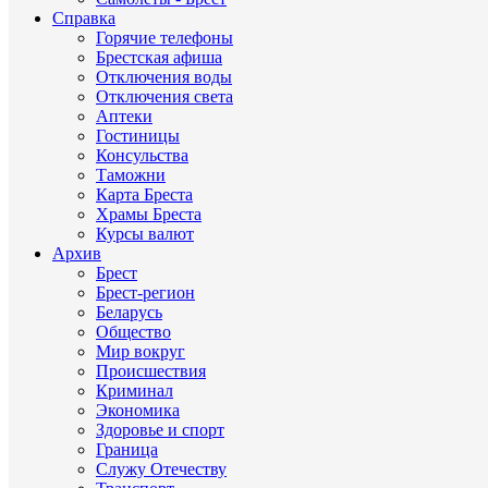
Справка
Горячие телефоны
Брестская афиша
Отключения воды
Отключения света
Аптеки
Гостиницы
Консульства
Таможни
Карта Бреста
Храмы Бреста
Курсы валют
Архив
Брест
Брест-регион
Беларусь
Общество
Мир вокруг
Происшествия
Криминал
Экономика
Здоровье и спорт
Граница
Служу Отечеству