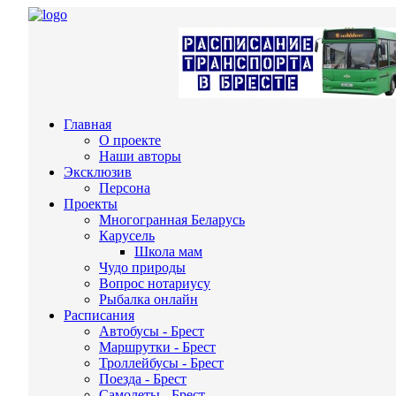
Главная
О проекте
Наши авторы
Эксклюзив
Персона
Проекты
Многогранная Беларусь
Карусель
Школа мам
Чудо природы
Вопрос нотариусу
Рыбалка онлайн
Расписания
Автобусы - Брест
Маршрутки - Брест
Троллейбусы - Брест
Поезда - Брест
Самолеты - Брест