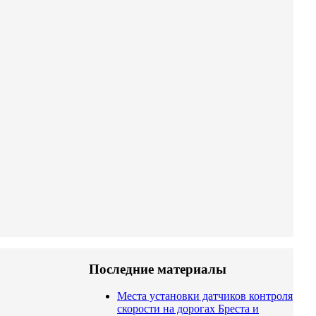
Последние материалы
Места установки датчиков контроля
скорости на дорогах Бреста и