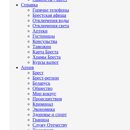
Справка
Горячие телефоны
Брестская афиша
Отключения воды
Отключения света
Аптеки
Гостиницы
Консульства
Таможни
Карта Бреста
Храмы Бреста
Курсы валют
Архив
Брест
Брест-регион
Беларусь
Общество
Мир вокруг
Происшествия
Криминал
Экономика
Здоровье и спорт
Граница
Служу Отечеству