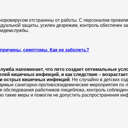
с норовирусом отстранены от работы. С персоналом провел
идуальной защиты, усилен дезрежим, контроль обеспечен з
эпидемслужбы.
причины, симптомы. Как не заболеть?
лужба напоминает, что лето создает оптимальные усл
лей кишечных инфекций, и как следствие – возрастает
 и острых кишечных инфекций
. Не случайно в детских о
одимые санитарно-противоэпидемические мероприятия по 
е обследования работников пищеблока, контроль соблюде
о такие меры и помогли не допустить распространения ин