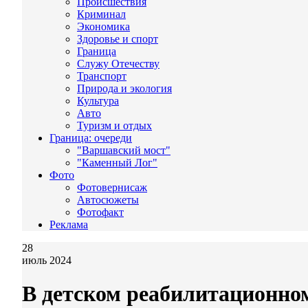
Происшествия
Криминал
Экономика
Здоровье и спорт
Граница
Служу Отечеству
Транспорт
Природа и экология
Культура
Авто
Туризм и отдых
Граница: очереди
"Варшавский мост"
"Каменный Лог"
Фото
Фотовернисаж
Автосюжеты
Фотофакт
Реклама
28
июль 2024
В детском реабилитационно