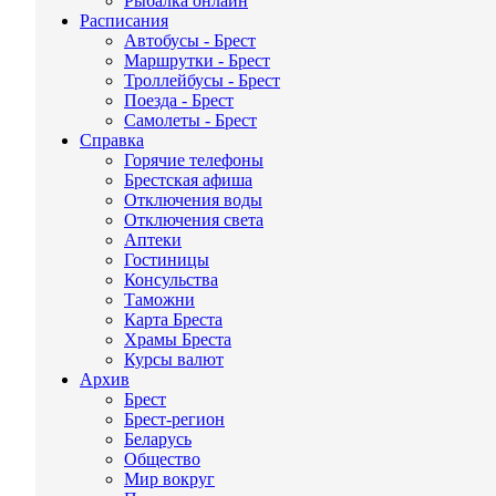
Рыбалка онлайн
Расписания
Автобусы - Брест
Маршрутки - Брест
Троллейбусы - Брест
Поезда - Брест
Самолеты - Брест
Справка
Горячие телефоны
Брестская афиша
Отключения воды
Отключения света
Аптеки
Гостиницы
Консульства
Таможни
Карта Бреста
Храмы Бреста
Курсы валют
Архив
Брест
Брест-регион
Беларусь
Общество
Мир вокруг