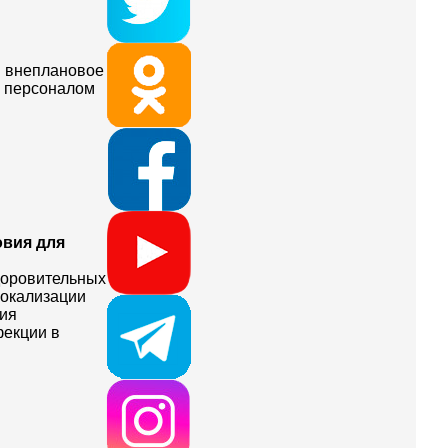
и внеплановое
а персоналом
овия для
здоровительных
локализации
ния
фекции в