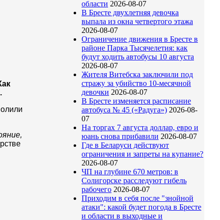
области
2026-08-07
В Бресте двухлетняя девочка
выпала из окна четвертого этажа
2026-08-07
Ограничение движения в Бресте в
районе Парка Тысячелетия: как
будут ходить автобусы 10 августа
2026-08-07
Жителя Витебска заключили под
стражу за убийство 10-месячной
Как
девочки
2026-08-07
.
В Бресте изменяется расписание
волили
автобуса № 45 («Радуга»)
2026-08-
07
На торгах 7 августа доллар, евро и
ояние,
юань снова прибавили
2026-08-07
ерстве
Где в Беларуси действуют
ограничения и запреты на купание?
2026-08-07
ЧП на глубине 670 метров: в
Солигорске расследуют гибель
рабочего
2026-08-07
Приходим в себя после "знойной
атаки": какой будет погода в Бресте
и области в выходные и