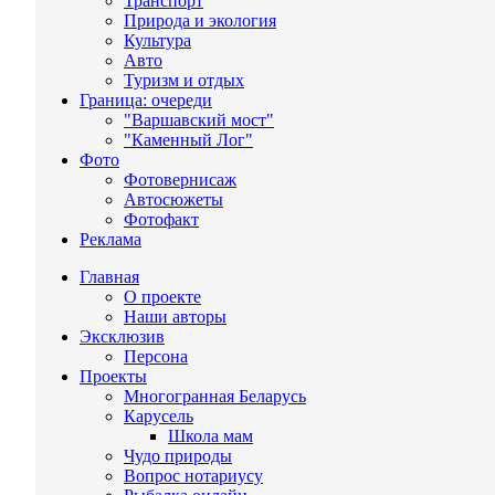
Транспорт
Природа и экология
Культура
Авто
Туризм и отдых
Граница: очереди
"Варшавский мост"
"Каменный Лог"
Фото
Фотовернисаж
Автосюжеты
Фотофакт
Реклама
Главная
О проекте
Наши авторы
Эксклюзив
Персона
Проекты
Многогранная Беларусь
Карусель
Школа мам
Чудо природы
Вопрос нотариусу