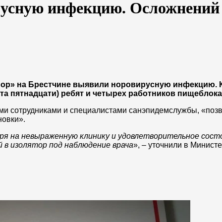
русную инфекцию. Осложнений
ор» на Брестчине выявили норовирусную инфекцию. 
ста пятнадцати) ребят и четырех работников пищеблока
ми сотрудниками и специалистами санэпидемслужбы, «поз
новки».
я на невыраженную клинику и удовлетворительное сост
 в изолятор под наблюдение врача
», – уточнили в Минист