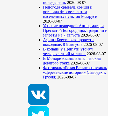
понедельник
2026-08-07
Непогода срывала крыши и
оставила без света сотни
населенных пунктов Беларуси
2026-08-07
Успение праведной Анны, матери
Пресвятой Богородицы: традиции и
запреты на 7 августа
2026-08-07
Афиша Бреста: как провести
выходные, 8-9 августа
2026-08-07
В копани у Припяти утонул
четырехлетний мальчик
2026-08-07
В Мозыре малыш выпал из окна
девятого этажа
2026-08-07
Фестиваль «Белая Вежа»: спектакль
«Деревенские истории» (Лагодехи,
Грузия)
2026-08-07