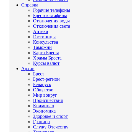
Справка
Горячие телефоны
Брестская афиша
Отключения воды
Отключения света
Аптеки
Гостиницы
Консульства
Таможни
Карта Бреста
Храмы Бреста
Курсы валют
Архив
Брест
Брест-регион
Беларусь
Общество
Мир вокруг
Происшествия
Криминал
Экономика
Здоровье и спорт
Граница
Служу Отечеству