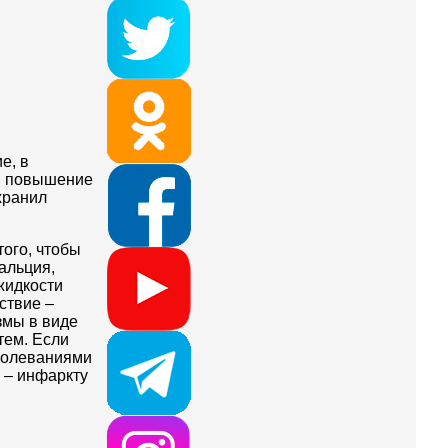
е, в
ли повышение
хранил
того, чтобы
альция,
жидкости
ствие –
змы в виде
тем. Если
аболеваниями
 – инфаркту