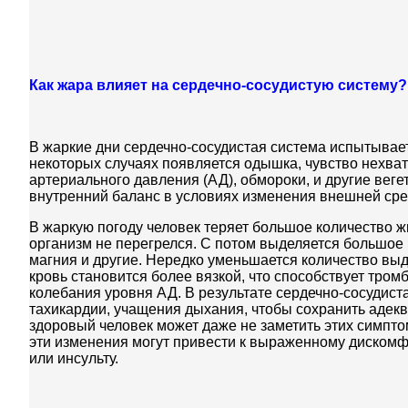
Как жара влияет на сердечно-сосудистую систему?
В жаркие дни сердечно-сосудистая система испытывает
некоторых случаях появляется одышка, чувство нехва
артериального давления (АД), обмороки, и другие веге
внутренний баланс в условиях изменения внешней ср
В жаркую погоду человек теряет большое количество ж
организм не перегрелся. С потом выделяется большое 
магния и другие. Нередко уменьшается количество выд
кровь становится более вязкой, что способствует тром
колебания уровня АД. В результате сердечно-сосудис
тахикардии, учащения дыхания, чтобы сохранить адекв
здоровый человек может даже не заметить этих симпт
эти изменения могут привести к выраженному дискомф
или инсульту.