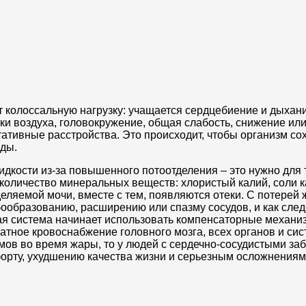
 колоссальную нагрузку: учащается сердцебиение и дыхани
тки воздуха, головокружение, общая слабость, снижение и
тативные расстройства. Это происходит, чтобы организм со
еды.
идкости из-за повышенного потоотделения – это нужно для 
количество минеральных веществ: хлористый калий, соли к
еляемой мочи, вместе с тем, появляются отеки. С потерей 
бообразованию, расширению или спазму сосудов, и как след
тая система начинает использовать компенсаторные механи
атное кровоснабжение головного мозга, всех органов и сис
омов во время жары, то у людей с сердечно-сосудистыми з
орту, ухудшению качества жизни и серьезным осложнениям