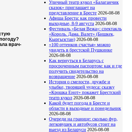
Уличный театр кукол «Балаганчик
сказок» приглашает на
представление в Бресте
2026-08-08
Афиша Бреста: как провести
выходные, 8-9 августа
2026-08-08
Фестиваль «Белая Вежа»: спектакль
стую
«Король. Дама. Валет» (Бишкек,
погоду?
Кыргызстан)
2026-08-08
ла врач-
«100 оттенков счастья» можно
увидеть в брестской Пушкинке
2026-08-08
Как вернуться в Беларусь с
просроченным паспортом: как и где
получить свидетельство на
возвращение
2026-08-08
История о смелости, дружбе и
улыбке, творящей чудеса: сказку
«Крошка Енот» покажет Брестский
театр кукол
2026-08-08
Какой будет погода в Бресте и
области в выходные и понедельник
2026-08-08
Очереди на границе: сколько фур,
легковушек и автобусов стоит на
выезд из Беларуси
2026-08-08