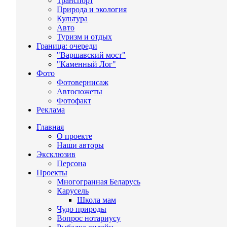
Транспорт
Природа и экология
Культура
Авто
Туризм и отдых
Граница: очереди
"Варшавский мост"
"Каменный Лог"
Фото
Фотовернисаж
Автосюжеты
Фотофакт
Реклама
Главная
О проекте
Наши авторы
Эксклюзив
Персона
Проекты
Многогранная Беларусь
Карусель
Школа мам
Чудо природы
Вопрос нотариусу