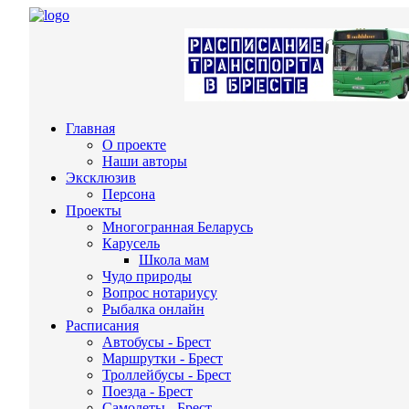
Главная
О проекте
Наши авторы
Эксклюзив
Персона
Проекты
Многогранная Беларусь
Карусель
Школа мам
Чудо природы
Вопрос нотариусу
Рыбалка онлайн
Расписания
Автобусы - Брест
Маршрутки - Брест
Троллейбусы - Брест
Поезда - Брест
Самолеты - Брест