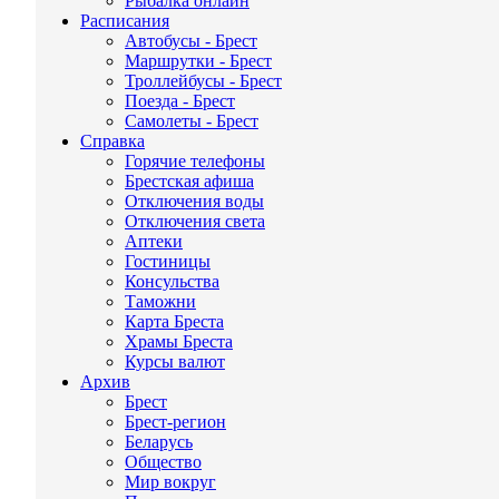
Рыбалка онлайн
Расписания
Автобусы - Брест
Маршрутки - Брест
Троллейбусы - Брест
Поезда - Брест
Самолеты - Брест
Справка
Горячие телефоны
Брестская афиша
Отключения воды
Отключения света
Аптеки
Гостиницы
Консульства
Таможни
Карта Бреста
Храмы Бреста
Курсы валют
Архив
Брест
Брест-регион
Беларусь
Общество
Мир вокруг