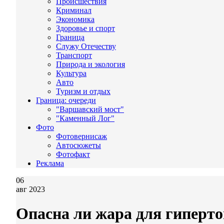
Происшествия
Криминал
Экономика
Здоровье и спорт
Граница
Служу Отечеству
Транспорт
Природа и экология
Культура
Авто
Туризм и отдых
Граница: очереди
"Варшавский мост"
"Каменный Лог"
Фото
Фотовернисаж
Автосюжеты
Фотофакт
Реклама
06
авг 2023
Опасна ли жара для гиперт