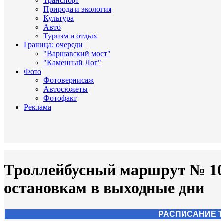
Транспорт
Природа и экология
Культура
Авто
Туризм и отдых
Граница: очереди
"Варшавский мост"
"Каменный Лог"
Фото
Фотовернисаж
Автосюжеты
Фотофакт
Реклама
Троллейбусный маршрут № 106
остановкам в выходные дни
РАСПИСАНИЕ 