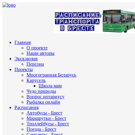
Главная
О проекте
Наши авторы
Эксклюзив
Персона
Проекты
Многогранная Беларусь
Карусель
Школа мам
Чудо природы
Вопрос нотариусу
Рыбалка онлайн
Расписания
Автобусы - Брест
Маршрутки - Брест
Троллейбусы - Брест
Поезда - Брест
Самолеты - Брест