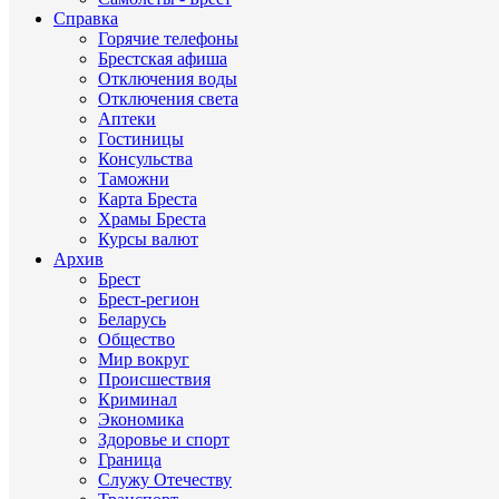
Справка
Горячие телефоны
Брестская афиша
Отключения воды
Отключения света
Аптеки
Гостиницы
Консульства
Таможни
Карта Бреста
Храмы Бреста
Курсы валют
Архив
Брест
Брест-регион
Беларусь
Общество
Мир вокруг
Происшествия
Криминал
Экономика
Здоровье и спорт
Граница
Служу Отечеству