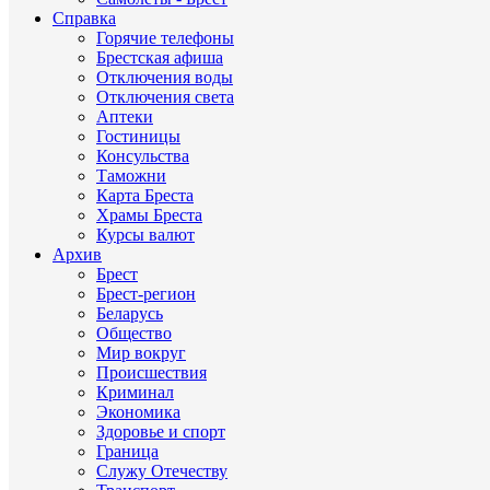
Справка
Горячие телефоны
Брестская афиша
Отключения воды
Отключения света
Аптеки
Гостиницы
Консульства
Таможни
Карта Бреста
Храмы Бреста
Курсы валют
Архив
Брест
Брест-регион
Беларусь
Общество
Мир вокруг
Происшествия
Криминал
Экономика
Здоровье и спорт
Граница
Служу Отечеству