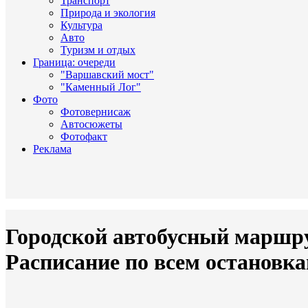
Транспорт
Природа и экология
Культура
Авто
Туризм и отдых
Граница: очереди
"Варшавский мост"
"Каменный Лог"
Фото
Фотовернисаж
Автосюжеты
Фотофакт
Реклама
Городской автобусный маршру
Расписание по всем остановк