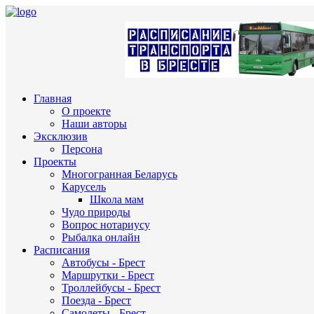
Главная
О проекте
Наши авторы
Эксклюзив
Персона
Проекты
Многогранная Беларусь
Карусель
Школа мам
Чудо природы
Вопрос нотариусу
Рыбалка онлайн
Расписания
Автобусы - Брест
Маршрутки - Брест
Троллейбусы - Брест
Поезда - Брест
Самолеты - Брест