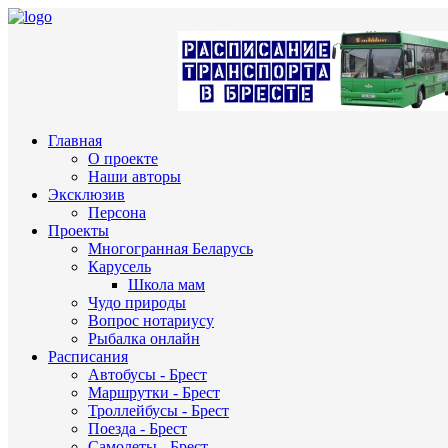
Главная
О проекте
Наши авторы
Эксклюзив
Персона
Проекты
Многогранная Беларусь
Карусель
Школа мам
Чудо природы
Вопрос нотариусу
Рыбалка онлайн
Расписания
Автобусы - Брест
Маршрутки - Брест
Троллейбусы - Брест
Поезда - Брест
Самолеты - Брест