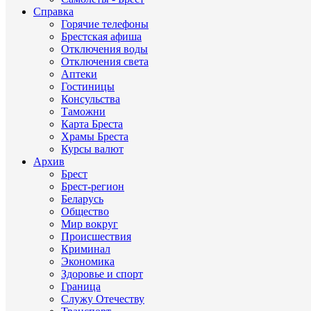
Справка
Горячие телефоны
Брестская афиша
Отключения воды
Отключения света
Аптеки
Гостиницы
Консульства
Таможни
Карта Бреста
Храмы Бреста
Курсы валют
Архив
Брест
Брест-регион
Беларусь
Общество
Мир вокруг
Происшествия
Криминал
Экономика
Здоровье и спорт
Граница
Служу Отечеству