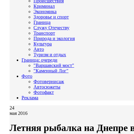
Происшествия
Криминал
Экономика
Здоровье и спорт
Граница
Служу Отечеству
Транспорт
Природа и экология
Культура
Авто
Туризм и отдых
Граница: очереди
"Варшавский мост"
"Каменный Лог"
Фото
Фотовернисаж
Автосюжеты
Фотофакт
Реклама
24
мая 2016
Летняя рыбалка на Днепре 