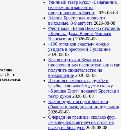
Уличный театр кукол «Балаганчик
сказок» приглашает на
представление в Бресте
2026-08-08
Афиша Бреста: как провести
выходные, 8-9 августа
2026-08-08
Фестиваль «Белая Вежа»: спектакль
«Король. Дама. Валет» (Бишкек,
Кыргызстан)
2026-08-08
«100 оттенков счастья» можно
увидеть в брестской Пушкинке
2026-08-08
Как вернуться в Беларусь с
просроченным паспортом: как и где
получить свидетельство на
солнце
а 20 – с
возвращение
2026-08-08
 состоялся.
История о смелости, дружбе и
улыбке, творящей чудеса: сказку
«Крошка Енот» покажет Брестский
театр кукол
2026-08-08
Какой будет погода в Бресте и
области в выходные и понедельник
2026-08-08
Очереди на границе: сколько фур,
легковушек и автобусов стоит на
выезд из Беларуси
2026-08-08