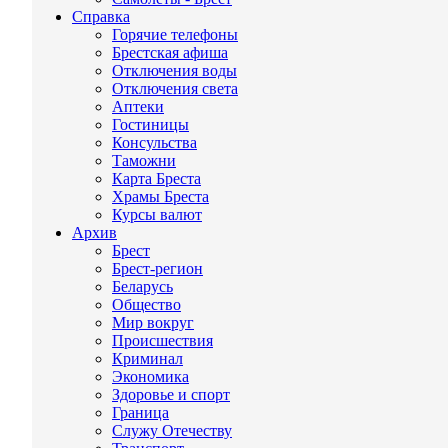
Справка
Горячие телефоны
Брестская афиша
Отключения воды
Отключения света
Аптеки
Гостиницы
Консульства
Таможни
Карта Бреста
Храмы Бреста
Курсы валют
Архив
Брест
Брест-регион
Беларусь
Общество
Мир вокруг
Происшествия
Криминал
Экономика
Здоровье и спорт
Граница
Служу Отечеству