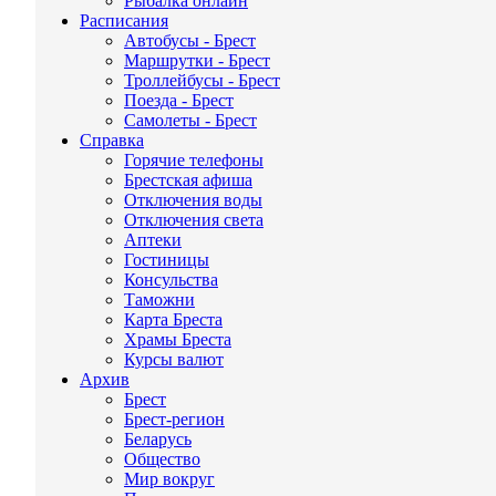
Рыбалка онлайн
Расписания
Автобусы - Брест
Маршрутки - Брест
Троллейбусы - Брест
Поезда - Брест
Самолеты - Брест
Справка
Горячие телефоны
Брестская афиша
Отключения воды
Отключения света
Аптеки
Гостиницы
Консульства
Таможни
Карта Бреста
Храмы Бреста
Курсы валют
Архив
Брест
Брест-регион
Беларусь
Общество
Мир вокруг