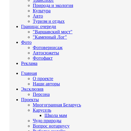
Транспорт
Природа и экология
Культура
Авто
Туризм и отдых
Граница: очереди
"Варшавский мост"
"Каменный Лог"
Фото
Фотовернисаж
Автосюжеты
Фотофакт
Реклама
Главная
О проекте
Наши авторы
Эксклюзив
Персона
Проекты
Многогранная Беларусь
Карусель
Школа мам
Чудо природы
Вопрос нотариусу