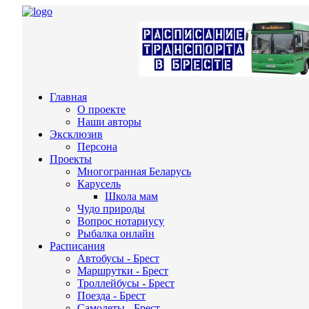
Главная
О проекте
Наши авторы
Эксклюзив
Персона
Проекты
Многогранная Беларусь
Карусель
Школа мам
Чудо природы
Вопрос нотариусу
Рыбалка онлайн
Расписания
Автобусы - Брест
Маршрутки - Брест
Троллейбусы - Брест
Поезда - Брест
Самолеты - Брест