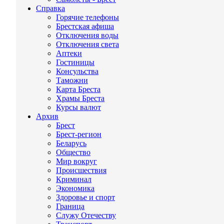
Справка
Горячие телефоны
Брестская афиша
Отключения воды
Отключения света
Аптеки
Гостиницы
Консульства
Таможни
Карта Бреста
Храмы Бреста
Курсы валют
Архив
Брест
Брест-регион
Беларусь
Общество
Мир вокруг
Происшествия
Криминал
Экономика
Здоровье и спорт
Граница
Служу Отечеству