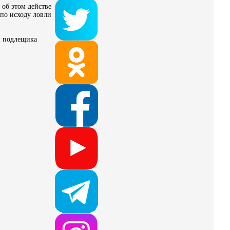
 об этом действе
 по исходу ловли
 и подлещика