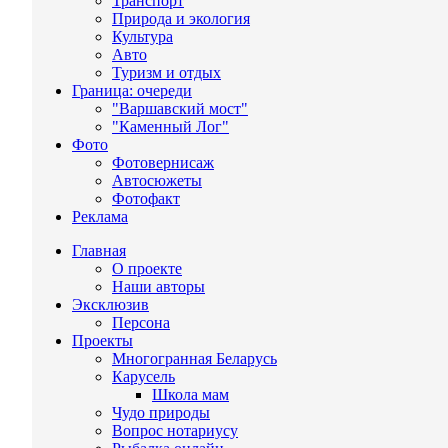
Транспорт
Природа и экология
Культура
Авто
Туризм и отдых
Граница: очереди
"Варшавский мост"
"Каменный Лог"
Фото
Фотовернисаж
Автосюжеты
Фотофакт
Реклама
Главная
О проекте
Наши авторы
Эксклюзив
Персона
Проекты
Многогранная Беларусь
Карусель
Школа мам
Чудо природы
Вопрос нотариусу