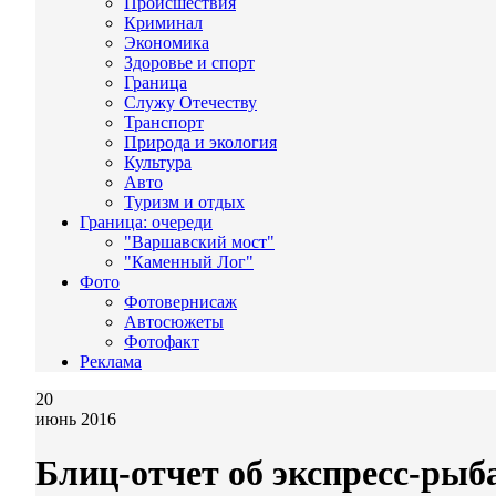
Происшествия
Криминал
Экономика
Здоровье и спорт
Граница
Служу Отечеству
Транспорт
Природа и экология
Культура
Авто
Туризм и отдых
Граница: очереди
"Варшавский мост"
"Каменный Лог"
Фото
Фотовернисаж
Автосюжеты
Фотофакт
Реклама
20
июнь 2016
Блиц-отчет об экспресс-рыб