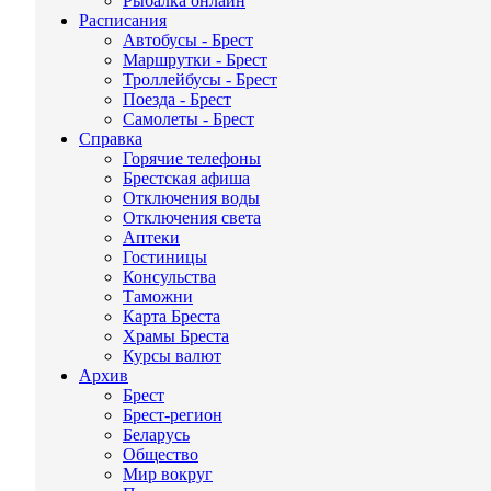
Рыбалка онлайн
Расписания
Автобусы - Брест
Маршрутки - Брест
Троллейбусы - Брест
Поезда - Брест
Самолеты - Брест
Справка
Горячие телефоны
Брестская афиша
Отключения воды
Отключения света
Аптеки
Гостиницы
Консульства
Таможни
Карта Бреста
Храмы Бреста
Курсы валют
Архив
Брест
Брест-регион
Беларусь
Общество
Мир вокруг