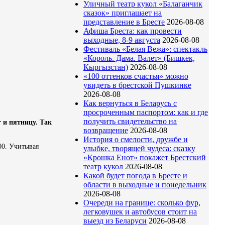
Уличный театр кукол «Балаганчик
сказок» приглашает на
представление в Бресте
2026-08-08
Афиша Бреста: как провести
выходные, 8-9 августа
2026-08-08
Фестиваль «Белая Вежа»: спектакль
«Король. Дама. Валет» (Бишкек,
Кыргызстан)
2026-08-08
«100 оттенков счастья» можно
увидеть в брестской Пушкинке
2026-08-08
Как вернуться в Беларусь с
просроченным паспортом: как и где
получить свидетельство на
г и пятницу. Так
возвращение
2026-08-08
История о смелости, дружбе и
.00. Учитывая
улыбке, творящей чудеса: сказку
«Крошка Енот» покажет Брестский
театр кукол
2026-08-08
Какой будет погода в Бресте и
области в выходные и понедельник
2026-08-08
Очереди на границе: сколько фур,
легковушек и автобусов стоит на
выезд из Беларуси
2026-08-08