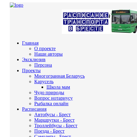
Главная
О проекте
Наши авторы
Эксклюзив
Персона
Проекты
Многогранная Беларусь
Карусель
Школа мам
Чудо природы
Вопрос нотариусу
Рыбалка онлайн
Расписания
Автобусы - Брест
Маршрутки - Брест
Троллейбусы - Брест
Поезда - Брест
Самолеты - Брест