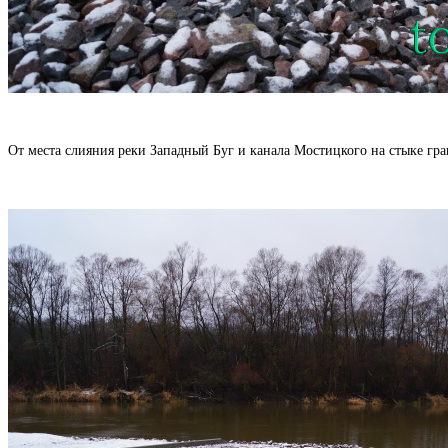
От места слияния реки Западный Буг и канала Мостицкого на стыке г