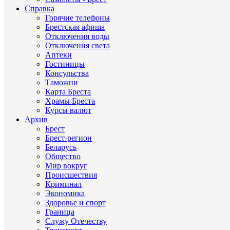
Справка
Горячие телефоны
Брестская афиша
Отключения воды
Отключения света
Аптеки
Гостиницы
Консульства
Таможни
Карта Бреста
Храмы Бреста
Курсы валют
Архив
Брест
Брест-регион
Беларусь
Общество
Мир вокруг
Происшествия
Криминал
Экономика
Здоровье и спорт
Граница
Служу Отечеству