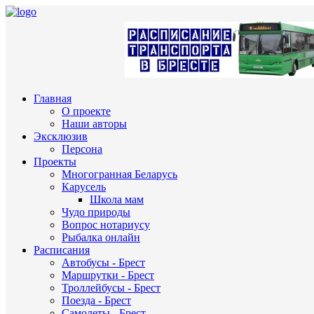
Главная
О проекте
Наши авторы
Эксклюзив
Персона
Проекты
Многогранная Беларусь
Карусель
Школа мам
Чудо природы
Вопрос нотариусу
Рыбалка онлайн
Расписания
Автобусы - Брест
Маршрутки - Брест
Троллейбусы - Брест
Поезда - Брест
Самолеты - Брест