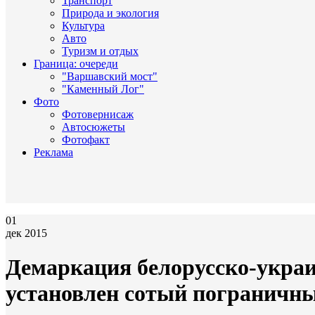
Транспорт
Природа и экология
Культура
Авто
Туризм и отдых
Граница: очереди
"Варшавский мост"
"Каменный Лог"
Фото
Фотовернисаж
Автосюжеты
Фотофакт
Реклама
01
дек 2015
Демаркация белорусско-украи
установлен сотый пограничны