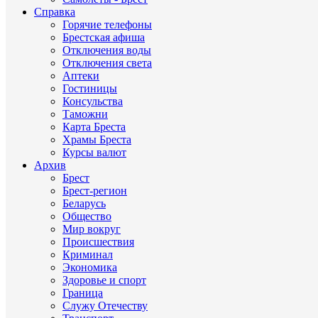
Справка
Горячие телефоны
Брестская афиша
Отключения воды
Отключения света
Аптеки
Гостиницы
Консульства
Таможни
Карта Бреста
Храмы Бреста
Курсы валют
Архив
Брест
Брест-регион
Беларусь
Общество
Мир вокруг
Происшествия
Криминал
Экономика
Здоровье и спорт
Граница
Служу Отечеству