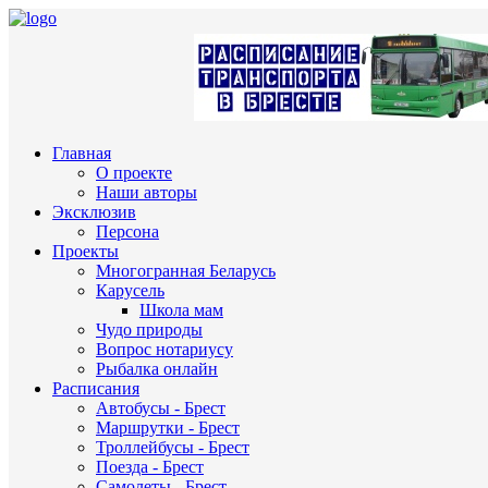
Главная
О проекте
Наши авторы
Эксклюзив
Персона
Проекты
Многогранная Беларусь
Карусель
Школа мам
Чудо природы
Вопрос нотариусу
Рыбалка онлайн
Расписания
Автобусы - Брест
Маршрутки - Брест
Троллейбусы - Брест
Поезда - Брест
Самолеты - Брест