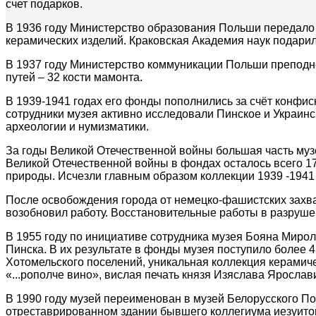
счет подарков.
В 1936 году Министерство образования Польши передало 
керамических изделий. Краковская Академия наук подарила
В 1937 году Министерство коммуникации Польши преподн
путей – 32 кости мамонта.
В 1939-1941 годах его фонды пополнились за счёт конфис
сотрудники музея активно исследовали Пинское и Украин
археологии и нумизматики.
За годы Великой Отечественной войны большая часть муз
Великой Отечественной войны в фондах осталось всего 1
природы. Исчезли главным образом коллекции 1939 -1941 г
После освобождения города от немецко-фашистских захва
возобновил работу. Восстановительные работы в разруше
В 1955 году по инициативе сотрудника музея Бояна Миро
Пинска. В их результате в фонды музея поступило более 4
Хотомельского поселений, уникальная коллекция керамиче
«...рополче вино», вислая печать князя Изяслава Ярослав
В 1990 году музей переименован в музей Белорусского По
отреставрированном здании бывшего коллегиума иезуито