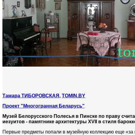
Тамара ТИБОРОВСКАЯ
,
TOMIN.BY
Проект "Многогранная Беларусь"
Музей Белорусского Полесья в Пинске по праву счит
иезуитов - памятнике архитектуры XVII в стиля барокк
Первые предметы попали в музейную коллекцию еще «за по