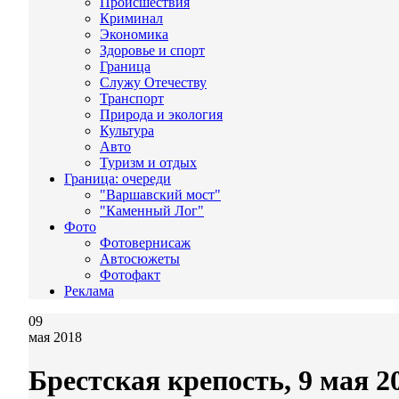
Происшествия
Криминал
Экономика
Здоровье и спорт
Граница
Служу Отечеству
Транспорт
Природа и экология
Культура
Авто
Туризм и отдых
Граница: очереди
"Варшавский мост"
"Каменный Лог"
Фото
Фотовернисаж
Автосюжеты
Фотофакт
Реклама
09
мая 2018
Брестская крепость, 9 мая 