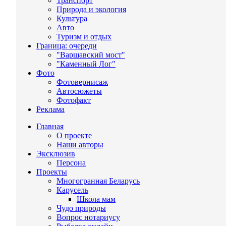
Транспорт
Природа и экология
Культура
Авто
Туризм и отдых
Граница: очереди
"Варшавский мост"
"Каменный Лог"
Фото
Фотовернисаж
Автосюжеты
Фотофакт
Реклама
Главная
О проекте
Наши авторы
Эксклюзив
Персона
Проекты
Многогранная Беларусь
Карусель
Школа мам
Чудо природы
Вопрос нотариусу