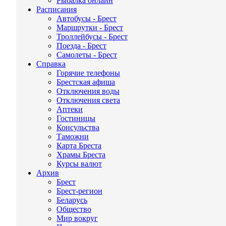
Рыбалка онлайн
Расписания
Автобусы - Брест
Маршрутки - Брест
Троллейбусы - Брест
Поезда - Брест
Самолеты - Брест
Справка
Горячие телефоны
Брестская афиша
Отключения воды
Отключения света
Аптеки
Гостиницы
Консульства
Таможни
Карта Бреста
Храмы Бреста
Курсы валют
Архив
Брест
Брест-регион
Беларусь
Общество
Мир вокруг