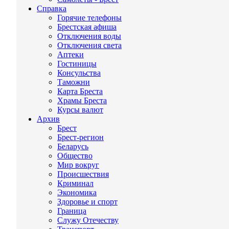
Справка
Горячие телефоны
Брестская афиша
Отключения воды
Отключения света
Аптеки
Гостиницы
Консульства
Таможни
Карта Бреста
Храмы Бреста
Курсы валют
Архив
Брест
Брест-регион
Беларусь
Общество
Мир вокруг
Происшествия
Криминал
Экономика
Здоровье и спорт
Граница
Служу Отечеству