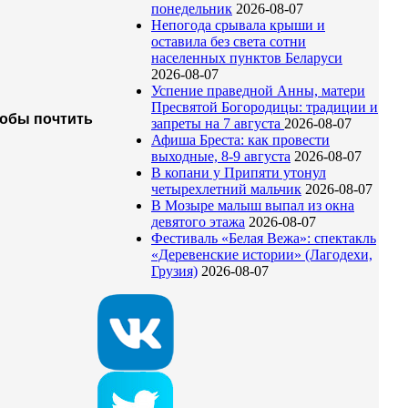
понедельник
2026-08-07
Непогода срывала крыши и
оставила без света сотни
населенных пунктов Беларуси
2026-08-07
Успение праведной Анны, матери
Пресвятой Богородицы: традиции и
тобы почтить
запреты на 7 августа
2026-08-07
Афиша Бреста: как провести
выходные, 8-9 августа
2026-08-07
В копани у Припяти утонул
четырехлетний мальчик
2026-08-07
В Мозыре малыш выпал из окна
девятого этажа
2026-08-07
Фестиваль «Белая Вежа»: спектакль
«Деревенские истории» (Лагодехи,
Грузия)
2026-08-07