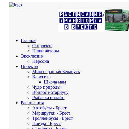
Главная
О проекте
Наши авторы
Эксклюзив
Персона
Проекты
Многогранная Беларусь
Карусель
Школа мам
Чудо природы
Вопрос нотариусу
Рыбалка онлайн
Расписания
Автобусы - Брест
Маршрутки - Брест
Троллейбусы - Брест
Поезда - Брест
Самолеты - Брест