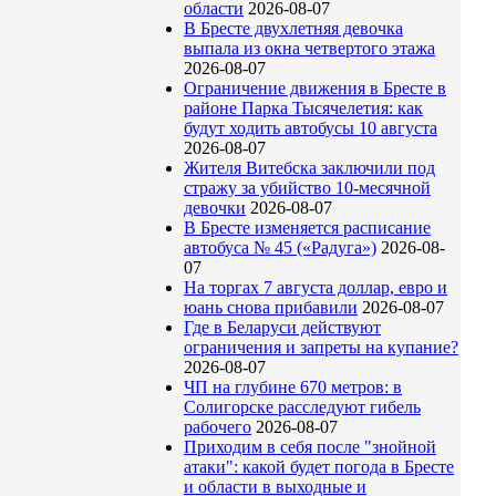
области
2026-08-07
В Бресте двухлетняя девочка
выпала из окна четвертого этажа
2026-08-07
Ограничение движения в Бресте в
районе Парка Тысячелетия: как
будут ходить автобусы 10 августа
2026-08-07
Жителя Витебска заключили под
стражу за убийство 10-месячной
девочки
2026-08-07
В Бресте изменяется расписание
автобуса № 45 («Радуга»)
2026-08-
07
На торгах 7 августа доллар, евро и
юань снова прибавили
2026-08-07
Где в Беларуси действуют
ограничения и запреты на купание?
2026-08-07
ЧП на глубине 670 метров: в
Солигорске расследуют гибель
рабочего
2026-08-07
Приходим в себя после "знойной
атаки": какой будет погода в Бресте
и области в выходные и