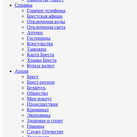
Справка
Горячие телефоны
Брестская афиша
Отключения воды
Отключения света
Аптеки
Гостиницы
Консульства
Таможни
Карта Бреста
Храмы Бреста
Курсы валют
Архив
Брест
Брест-регион
Беларусь
Общество
Мир вокруг
Происшествия
Криминал
Экономика
Здоровье и спорт
Граница
Служу Отечеству