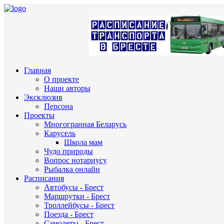
Главная
О проекте
Наши авторы
Эксклюзив
Персона
Проекты
Многогранная Беларусь
Карусель
Школа мам
Чудо природы
Вопрос нотариусу
Рыбалка онлайн
Расписания
Автобусы - Брест
Маршрутки - Брест
Троллейбусы - Брест
Поезда - Брест
Самолеты - Брест