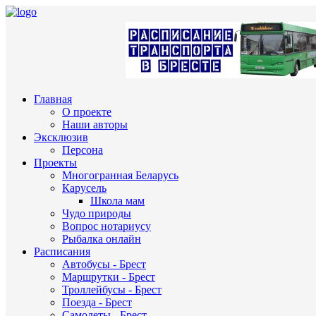
Главная
О проекте
Наши авторы
Эксклюзив
Персона
Проекты
Многогранная Беларусь
Карусель
Школа мам
Чудо природы
Вопрос нотариусу
Рыбалка онлайн
Расписания
Автобусы - Брест
Маршрутки - Брест
Троллейбусы - Брест
Поезда - Брест
Самолеты - Брест