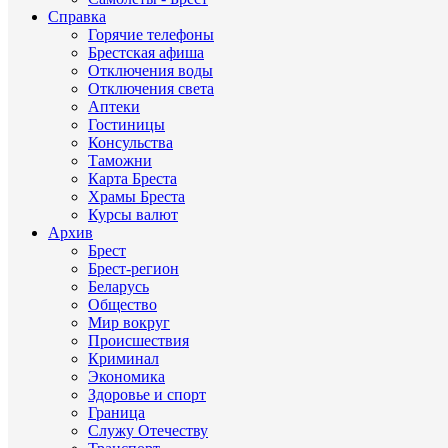
Справка
Горячие телефоны
Брестская афиша
Отключения воды
Отключения света
Аптеки
Гостиницы
Консульства
Таможни
Карта Бреста
Храмы Бреста
Курсы валют
Архив
Брест
Брест-регион
Беларусь
Общество
Мир вокруг
Происшествия
Криминал
Экономика
Здоровье и спорт
Граница
Служу Отечеству