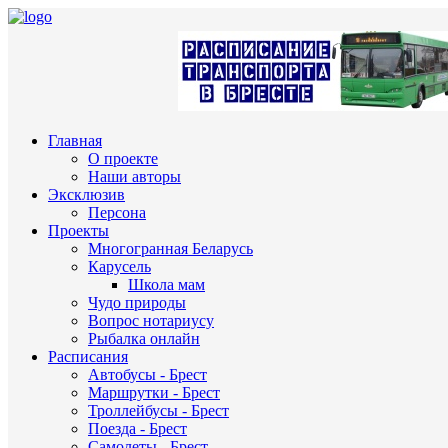
Главная
О проекте
Наши авторы
Эксклюзив
Персона
Проекты
Многогранная Беларусь
Карусель
Школа мам
Чудо природы
Вопрос нотариусу
Рыбалка онлайн
Расписания
Автобусы - Брест
Маршрутки - Брест
Троллейбусы - Брест
Поезда - Брест
Самолеты - Брест