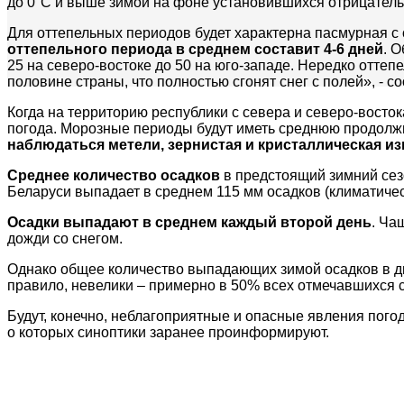
до 0°C и выше зимой на фоне установившихся отрицател
Для оттепельных периодов будет характерна пасмурная с 
оттепельного периода в среднем составит 4-6 дней
. 
25 на северо-востоке до 50 на юго-западе. Нередко оттеп
половине страны, что полностью сгонят снег с полей», - 
Когда на территорию республики с севера и северо-восток
погода. Морозные периоды будут иметь среднюю продолжи
наблюдаться метели, зернистая и кристаллическая и
Среднее количество осадков
в предстоящий зимний сез
Беларуси выпадает в среднем 115 мм осадков (климатичес
Осадки выпадают в среднем каждый второй день
. Ча
дожди со снегом.
Однако общее количество выпадающих зимой осадков в дв
правило, невелики – примерно в 50% всех отмечавшихся с
Будут, конечно, неблагоприятные и опасные явления погод
о которых синоптики заранее проинформируют.