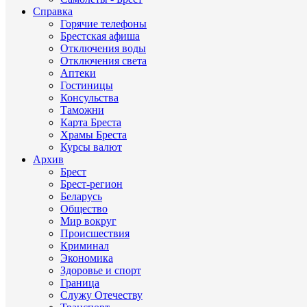
Справка
Горячие телефоны
Брестская афиша
Отключения воды
Отключения света
Аптеки
Гостиницы
Консульства
Таможни
Карта Бреста
Храмы Бреста
Курсы валют
Архив
Брест
Брест-регион
Беларусь
Общество
Мир вокруг
Происшествия
Криминал
Экономика
Здоровье и спорт
Граница
Служу Отечеству