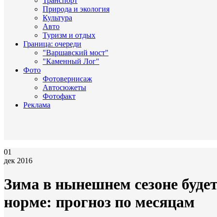
Транспорт
Природа и экология
Культура
Авто
Туризм и отдых
Граница: очереди
"Варшавский мост"
"Каменный Лог"
Фото
Фотовернисаж
Автосюжеты
Фотофакт
Реклама
01
дек 2016
Зима в нынешнем сезоне буде
норме: прогноз по месяцам