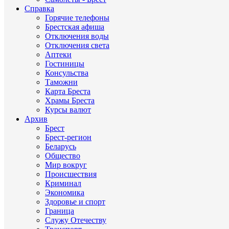
Справка
Горячие телефоны
Брестская афиша
Отключения воды
Отключения света
Аптеки
Гостиницы
Консульства
Таможни
Карта Бреста
Храмы Бреста
Курсы валют
Архив
Брест
Брест-регион
Беларусь
Общество
Мир вокруг
Происшествия
Криминал
Экономика
Здоровье и спорт
Граница
Служу Отечеству