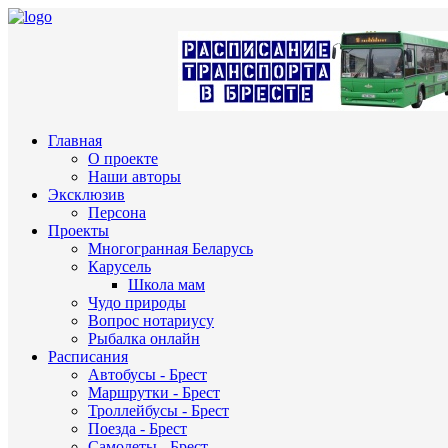
Главная
О проекте
Наши авторы
Эксклюзив
Персона
Проекты
Многогранная Беларусь
Карусель
Школа мам
Чудо природы
Вопрос нотариусу
Рыбалка онлайн
Расписания
Автобусы - Брест
Маршрутки - Брест
Троллейбусы - Брест
Поезда - Брест
Самолеты - Брест