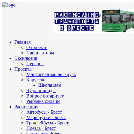
Главная
О проекте
Наши авторы
Эксклюзив
Персона
Проекты
Многогранная Беларусь
Карусель
Школа мам
Чудо природы
Вопрос нотариусу
Рыбалка онлайн
Расписания
Автобусы - Брест
Маршрутки - Брест
Троллейбусы - Брест
Поезда - Брест
Самолеты - Брест