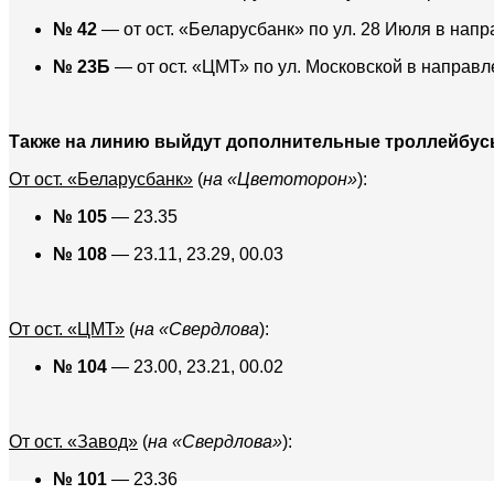
№ 42
— от ост. «Беларусбанк» по ул. 28 Июля в напр
№ 23Б
— от ост. «ЦМТ» по ул. Московской в направл
Также на линию выйдут дополнительные троллейбус
От ост. «Беларусбанк»
(
на «Цветоторон»
):
№ 105
— 23.35
№ 108
— 23.11, 23.29, 00.03
От ост. «ЦМТ»
(
на «Свердлова
):
№ 104
— 23.00, 23.21, 00.02
От ост. «Завод»
(
на «Свердлова»
):
№ 101
— 23.36