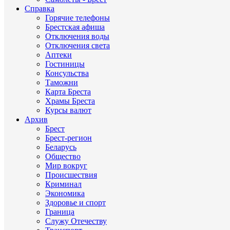
Справка
Горячие телефоны
Брестская афиша
Отключения воды
Отключения света
Аптеки
Гостиницы
Консульства
Таможни
Карта Бреста
Храмы Бреста
Курсы валют
Архив
Брест
Брест-регион
Беларусь
Общество
Мир вокруг
Происшествия
Криминал
Экономика
Здоровье и спорт
Граница
Служу Отечеству