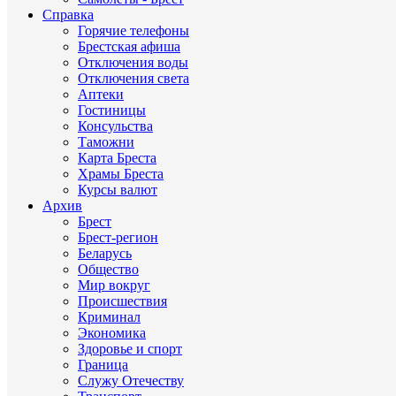
Справка
Горячие телефоны
Брестская афиша
Отключения воды
Отключения света
Аптеки
Гостиницы
Консульства
Таможни
Карта Бреста
Храмы Бреста
Курсы валют
Архив
Брест
Брест-регион
Беларусь
Общество
Мир вокруг
Происшествия
Криминал
Экономика
Здоровье и спорт
Граница
Служу Отечеству