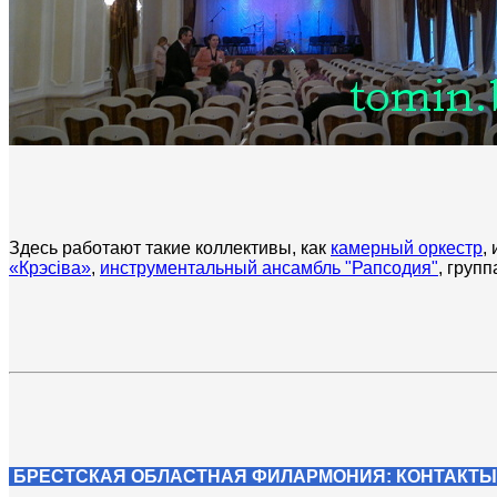
Здесь работают такие коллективы, как
камерный оркестр
,
«Крэсiва»
,
инструментальный ансамбль "Рапсодия"
, груп
БРЕСТСКАЯ ОБЛАСТНАЯ ФИЛАРМОНИЯ: КОНТАКТ