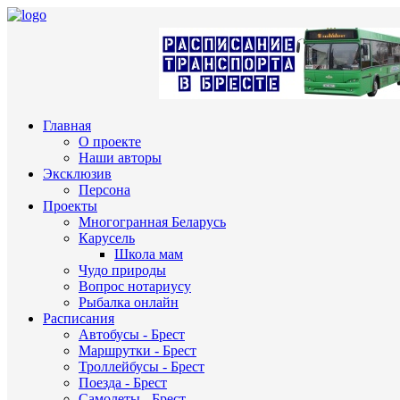
Главная
О проекте
Наши авторы
Эксклюзив
Персона
Проекты
Многогранная Беларусь
Карусель
Школа мам
Чудо природы
Вопрос нотариусу
Рыбалка онлайн
Расписания
Автобусы - Брест
Маршрутки - Брест
Троллейбусы - Брест
Поезда - Брест
Самолеты - Брест