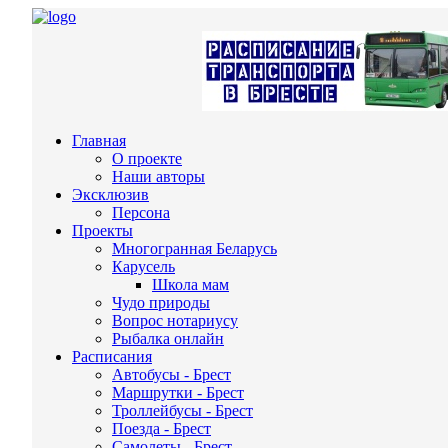
Главная
О проекте
Наши авторы
Эксклюзив
Персона
Проекты
Многогранная Беларусь
Карусель
Школа мам
Чудо природы
Вопрос нотариусу
Рыбалка онлайн
Расписания
Автобусы - Брест
Маршрутки - Брест
Троллейбусы - Брест
Поезда - Брест
Самолеты - Брест