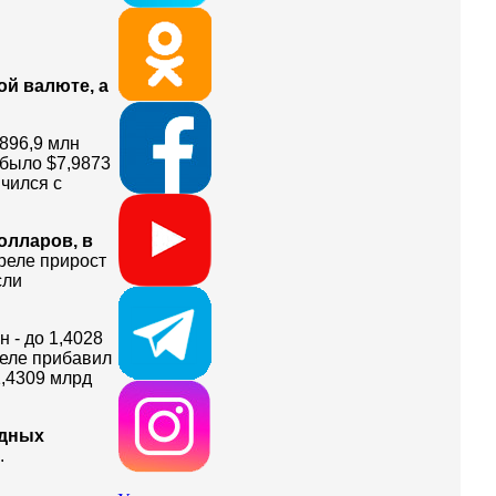
й валюте, а
 896,9 млн
 было $7,9873
ичился с
олларов, в
реле прирост
сли
н - до 1,4028
реле
прибавил
1,4309 млрд
дных
.