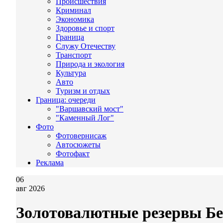
Происшествия
Криминал
Экономика
Здоровье и спорт
Граница
Служу Отечеству
Транспорт
Природа и экология
Культура
Авто
Туризм и отдых
Граница: очереди
"Варшавский мост"
"Каменный Лог"
Фото
Фотовернисаж
Автосюжеты
Фотофакт
Реклама
06
авг 2026
Золотовалютные резервы Бел