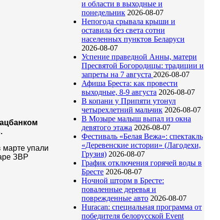
и области в выходные и
понедельник
2026-08-07
Непогода срывала крыши и
оставила без света сотни
населенных пунктов Беларуси
2026-08-07
Успение праведной Анны, матери
Пресвятой Богородицы: традиции и
запреты на 7 августа
2026-08-07
Афиша Бреста: как провести
выходные, 8-9 августа
2026-08-07
В копани у Припяти утонул
четырехлетний мальчик
2026-08-07
В Мозыре малыш выпал из окна
Нацбанком
девятого этажа
2026-08-07
.
Фестиваль «Белая Вежа»: спектакль
«Деревенские истории» (Лагодехи,
в марте упали
Грузия)
2026-08-07
варе ЗВР
График отключения горячей воды в
Бресте
2026-08-07
Ночной шторм в Бресте:
поваленные деревья и
поврежденные авто
2026-08-07
Huracan: специальная программа от
победителя белорусской Event