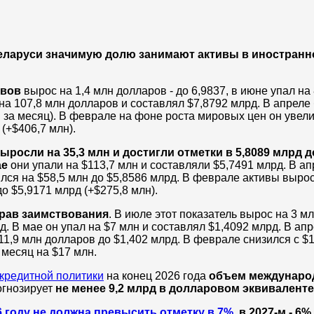
еларуси значимую долю занимают активы в иностранно
ивов
вырос на 1,4 млн долларов - до 6,9837, в июне упал на
на 107,8 млн долларов и составлял $7,8792 млрд.
В апреле
млн за месяц). В феврале на фоне роста мировых цен он увел
 (+$406,7 млн)
.
росли на 35,3 млн и достигли отметки в 5,8089 млрд д
ае
они упали на $113,7 млн и составляли $5,7491 млрд
.
В ап
ился на $58,5 млн до $5,8586 млрд.
В феврале активы выро
до $5,9171 млрд (+$275,8 млн)
.
рав заимствования
. В июле этот показатель вырос на 3 мл
рд.
В мае он упал
на
$
7 млн и составлял
$
1,4092 млрд. В ап
$11,9 млн долларов до $1,402 млрд. В феврале снизился с $
а месяц на $17 млн.
кредитной политики
на конец 2026 года
объем междунаро
гнозирует
не менее 9,2 млрд в долларовом эквиваленте
6 году не должна превысить отметку в 7%
, в 2027-м - 6%.