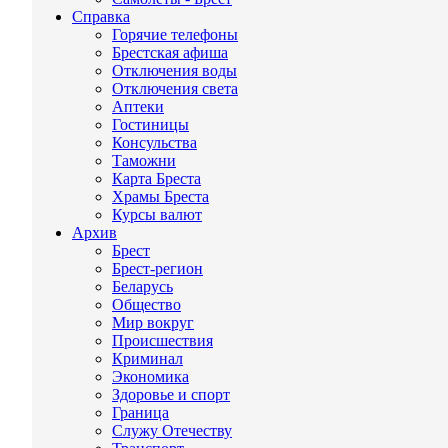
Справка
Горячие телефоны
Брестская афиша
Отключения воды
Отключения света
Аптеки
Гостиницы
Консульства
Таможни
Карта Бреста
Храмы Бреста
Курсы валют
Архив
Брест
Брест-регион
Беларусь
Общество
Мир вокруг
Происшествия
Криминал
Экономика
Здоровье и спорт
Граница
Служу Отечеству