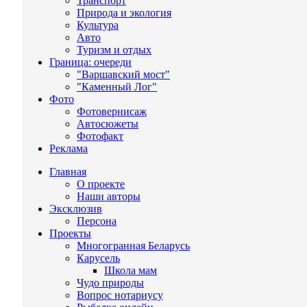
Транспорт
Природа и экология
Культура
Авто
Туризм и отдых
Граница: очереди
"Варшавский мост"
"Каменный Лог"
Фото
Фотовернисаж
Автосюжеты
Фотофакт
Реклама
Главная
О проекте
Наши авторы
Эксклюзив
Персона
Проекты
Многогранная Беларусь
Карусель
Школа мам
Чудо природы
Вопрос нотариусу