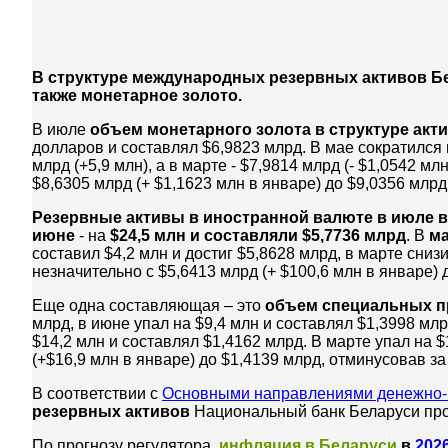
В структуре международных резервных активов Б
также монетарное золото.
В июле
объем монетарного золота в структуре акт
долларов и составлял
$
6,9823 млрд. В
мае
сократился 
млрд (+5,9 млн), а в марте - $7,9814 млрд (- $1,0542 
$8,6305 млрд (+ $1,1623 млн в январе) до $9,0356 млрд
Резервные активы в иностранной валюте в июле вы
июне
- на
$
24,5 млн и составляли
$
5,7736 млрд
. В
м
составил $4,2 млн и достиг $5,8628 млрд, в марте сниз
незначительно с
$5,6413 млрд (+ $100,6 млн в январе) 
Еще одна составляющая – это
объем специальных п
млрд, в июне
упал
на
$
9,4 млн и составлял
$
1,3998 мл
$14,2 млн и составлял $1,4162 млрд. В марте упал на 
(+$16,9 млн в январе) до $1,4139 млрд, отминусовав з
В соответствии с
Основными направлениями денежно-
резервных активов
Национальный банк Беларуси про
По прогнозу регулятора,
инфляция в Беларуси
в
202