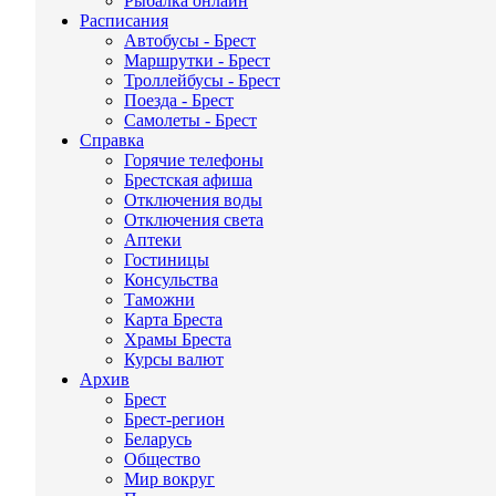
Рыбалка онлайн
Расписания
Автобусы - Брест
Маршрутки - Брест
Троллейбусы - Брест
Поезда - Брест
Самолеты - Брест
Справка
Горячие телефоны
Брестская афиша
Отключения воды
Отключения света
Аптеки
Гостиницы
Консульства
Таможни
Карта Бреста
Храмы Бреста
Курсы валют
Архив
Брест
Брест-регион
Беларусь
Общество
Мир вокруг