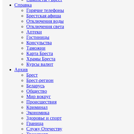
Справка
Горячие телефоны
Брестская афиша
Отключения воды
Отключения света
Аптеки
Гостиницы
Консульства
Таможни
Карта Бреста
Храмы Бреста
Курсы валют
Архив
Брест
Брест-регион
Беларусь
Общество
Мир вокруг
Происшествия
Криминал
Экономика
Здоровье и спорт
Граница
Служу Отечеству