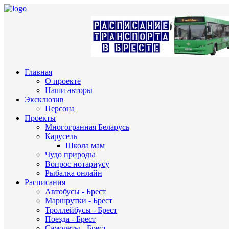
Главная
О проекте
Наши авторы
Эксклюзив
Персона
Проекты
Многогранная Беларусь
Карусель
Школа мам
Чудо природы
Вопрос нотариусу
Рыбалка онлайн
Расписания
Автобусы - Брест
Маршрутки - Брест
Троллейбусы - Брест
Поезда - Брест
Самолеты - Брест