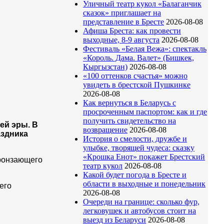
Уличный театр кукол «Балаганчик
сказок» приглашает на
представление в Бресте
2026-08-08
Афиша Бреста: как провести
выходные, 8-9 августа
2026-08-08
Фестиваль «Белая Вежа»: спектакль
«Король. Дама. Валет» (Бишкек,
Кыргызстан)
2026-08-08
«100 оттенков счастья» можно
увидеть в брестской Пушкинке
2026-08-08
Как вернуться в Беларусь с
просроченным паспортом: как и где
получить свидетельство на
ей эры. В
возвращение
2026-08-08
аздника
История о смелости, дружбе и
улыбке, творящей чудеса: сказку
«Крошка Енот» покажет Брестский
пронзающего
театр кукол
2026-08-08
Какой будет погода в Бресте и
области в выходные и понедельник
его
2026-08-08
Очереди на границе: сколько фур,
легковушек и автобусов стоит на
выезд из Беларуси
2026-08-08