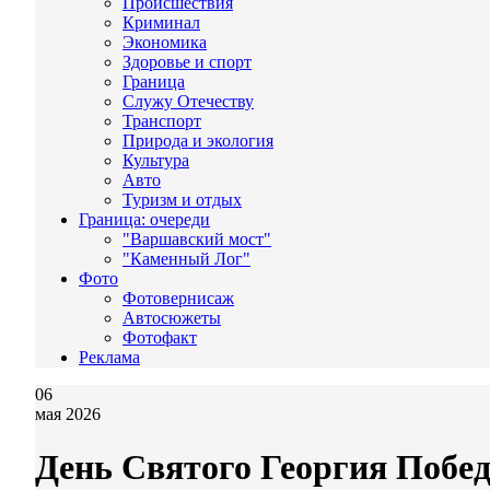
Происшествия
Криминал
Экономика
Здоровье и спорт
Граница
Служу Отечеству
Транспорт
Природа и экология
Культура
Авто
Туризм и отдых
Граница: очереди
"Варшавский мост"
"Каменный Лог"
Фото
Фотовернисаж
Автосюжеты
Фотофакт
Реклама
06
мая 2026
День Святого Георгия Побед