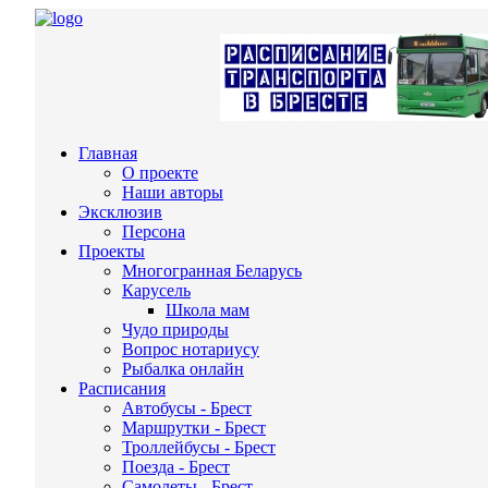
Главная
О проекте
Наши авторы
Эксклюзив
Персона
Проекты
Многогранная Беларусь
Карусель
Школа мам
Чудо природы
Вопрос нотариусу
Рыбалка онлайн
Расписания
Автобусы - Брест
Маршрутки - Брест
Троллейбусы - Брест
Поезда - Брест
Самолеты - Брест