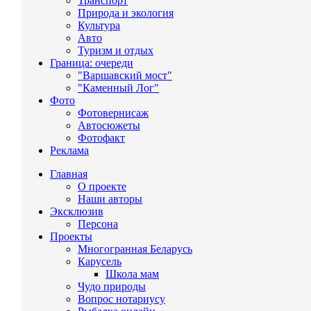
Транспорт
Природа и экология
Культура
Авто
Туризм и отдых
Граница: очереди
"Варшавский мост"
"Каменный Лог"
Фото
Фотовернисаж
Автосюжеты
Фотофакт
Реклама
Главная
О проекте
Наши авторы
Эксклюзив
Персона
Проекты
Многогранная Беларусь
Карусель
Школа мам
Чудо природы
Вопрос нотариусу