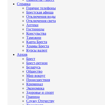
Справка
Горячие телефоны
Брестская афиша
Отключения воды
Отключения света
Аптеки
Гостиницы
Консульства
Таможни
Карта Бреста
Храмы Бреста
Курсы валют
Архив
Брест
Брест-регион
Беларусь
Общество
Мир вокруг
Происшествия
Криминал
Экономика
Здоровье и спорт
Граница
Служу Отечеству