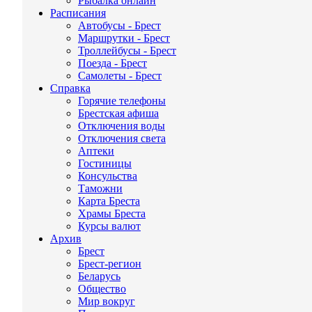
Рыбалка онлайн
Расписания
Автобусы - Брест
Маршрутки - Брест
Троллейбусы - Брест
Поезда - Брест
Самолеты - Брест
Справка
Горячие телефоны
Брестская афиша
Отключения воды
Отключения света
Аптеки
Гостиницы
Консульства
Таможни
Карта Бреста
Храмы Бреста
Курсы валют
Архив
Брест
Брест-регион
Беларусь
Общество
Мир вокруг