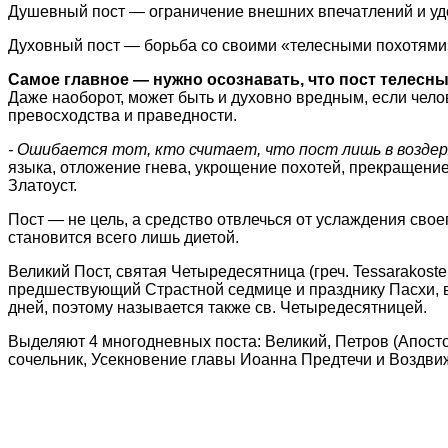
Душевный пост — ограничение внешних впечатлений и удо
Духовный пост — борьба со своими «телесными похотями
Самое главное — нужно осознавать, что пост телесны
Даже наоборот, может быть и духовно вредным, если чело
превосходства и праведности.
- Ошибается тот, кто считает, что пост лишь в возде
языка, отложение гнева, укрощение похотей, прекращение
Златоуст.
Пост — не цель, а средство отвлечься от услаждения своег
становится всего лишь диетой.
Великий Пост, святая Четыредесятница (греч. Tessarakoste;
предшествующий Страстной седмице и празднику Пасхи, в
дней, поэтому называется также св. Четыредесятницей.
Выделяют 4 многодневных поста: Великий, Петров (Апосто
сочельник, Усекновение главы Иоанна Предтечи и Воздвиж