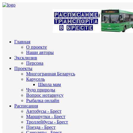
Главная
О проекте
Наши авторы
Эксклюзив
Персона
Проекты
Многогранная Беларусь
Карусель
Школа мам
Чудо природы
Вопрос нотариусу
Рыбалка онлайн
Расписания
Автобусы - Брест
Маршрутки - Брест
Троллейбусы - Брест
Поезда - Брест
Самолеты - Брест