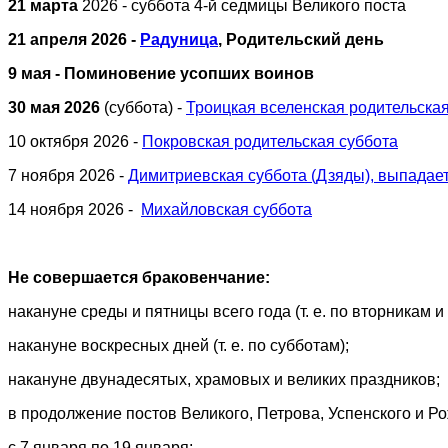
21 марта
2026 - суббота 4-й седмицы Великого поста
21 апреля 2026 -
Радуница
, Родительский день
9 мая - Поминовение усопших воинов
30 мая 2026
(суббота) -
Троицкая вселенская родительская
10 октября 2026 -
Покровская родительская суббота
7 ноября 2026 -
Димитриевская суббота (Дзяды), выпадает
14 ноября 2026 -
Михайловская суббота
Не совершается браковенчание:
накануне среды и пятницы всего года (т. е. по вторникам и
накануне воскресных дней (т. е. по субботам);
накануне двунадесятых, храмовых и великих праздников;
в продолжение постов Великого, Петрова, Успенского и Р
с 7 января по 19 января;