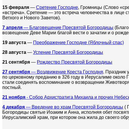
15 февраля
—
Сретение Господне
,
Громницы (С
лово «сре
«встреча». Сретение — это встреча человечества в лице 
Ветхого и Нового Заветов).
7 апреля
— Благовещение Пресвятой Богородицы
(Благо
возвещение Деве Марии благой вести о зачатии и о рожд
19 августа
—
Преображение Господне (Яблочный спас)
28 августа
—
Успение Пресвятой Богородицы
21 сентября
—
Рождество Пресвятой Богородицы
27 сентября
— Воздвижение Креста Господня
. Праздник 
по церковному преданию в 326 году в Иерусалиме около Г
стали соединять воспоминание о возвращении Животворя
постный.
21 ноября
- Собор Архистратига Михаила и прочих Небе
4 декабря
— Введение во храм Пресвятой Богородицы
( 
Богородицы святые Иоаким и Анна, исполняя обет посвяти
Иерусалимский храм, при котором она жила до своего об