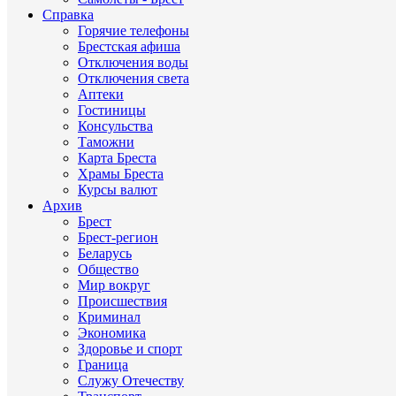
Справка
Горячие телефоны
Брестская афиша
Отключения воды
Отключения света
Аптеки
Гостиницы
Консульства
Таможни
Карта Бреста
Храмы Бреста
Курсы валют
Архив
Брест
Брест-регион
Беларусь
Общество
Мир вокруг
Происшествия
Криминал
Экономика
Здоровье и спорт
Граница
Служу Отечеству