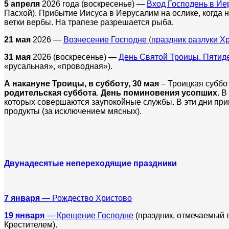
5 апреля
2026 года (воскресенье) —
Вход Господень в Ие
Пасхой). Прибытие Иисуса в Иерусалим на ослике, когда н
ветки вербы. На трапезе разрешается рыба.
21 мая
2026 —
Вознесение Господне
(
праздник разлуки Х
31 мая
2026 (воскресенье) —
День Святой Троицы. Пятид
«русальная», «проводная»).
А накануне Троицы, в субботу, 30 мая
– Троицкая суббо
родительская суббота
.
День поминовения усопших
. 
которых совершаются заупокойные службы. В эти дни прин
продукты (за исключением мясных).
Двунадесятые непереходящие праздники
7 января
— Рождество Христово
19 января
— Крещение Господне
(праздник, отмечаемый 
Крестителем).