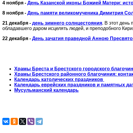
4 ноября -
День Казанской иконы Божией Матери: ист
8 ноября -
День памяти великомученика Димитрия Со
21 декабря -
день зимнего солнцестояния
. В этот день
обладавшего даром исцелять людей, и преподобного Кири
22 декабря -
День зачатия праведной Анною Пресвят
Храмы Бреста и Брестского городского благочи
Храмы Брестского районного благочиния: контак
Календарь католических праздников
Календарь еврейских праздников и памятных да
Мусульманский календарь