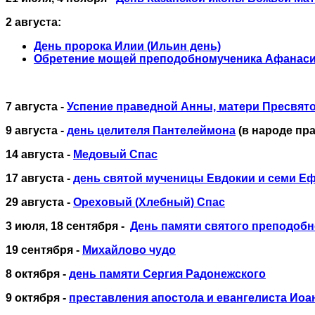
2 августа:
День пророка Илии (Ильин день)
Обретение мощей преподобномученика Афанаси
7 августа -
Успение праведной Анны, матери Пресвят
9 августа -
день целителя Пантелеймона
(в народе пра
14 августа -
Медовый Спас
17 августа -
день святой мученицы Евдокии и семи Еф
29 августа -
Ореховый (Хлебный) Спас
3 июля, 18 сентября -
День памяти святого преподоб
19 сентября -
Михайлово чудо
8 октября -
день памяти Сергия Радонежского
9 октября -
преставления апостола и евангелиста Иоа