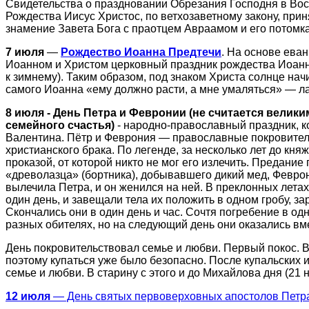
Свидетельства о праздновании Обрезания Господня в Вост
Рождества Иисус Христос, по ветхозаветному закону, при
знамение Завета Бога с праотцем Авраамом и его потомк
7 июля
—
Рождество Иоанна Предтечи
. На основе ева
Иоанном и Христом церковный праздник рождества Иоанна
к зимнему). Таким образом, под знаком Христа солнце нач
самого Иоанна «ему должно расти, а мне умаляться» — лат. 
8 июля - День Петра и Февронии (не считается велики
семейного счастья)
- народно-православный праздник, к
Валентина. Пётр и Феврония — православные покровители
христианского брака. По легенде, за несколько лет до кня
проказой, от которой никто не мог его излечить. Предание 
«древолазца» (бортника), добывавшего дикий мед, Феврон
вылечила Петра, и он женился на ней. В преклонных летах
один день, и завещали тела их положить в одном гробу, за
Скончались они в один день и час. Сочтя погребение в о
разных обителях, но на следующий день они оказались вм
День покровительствовал семье и любви. Первый покос. В 
поэтому купаться уже было безопасно. После купальских 
семье и любви. В старину с этого и до Михайлова дня (21 
12 июля
— День святых первоверховных апостолов Петр