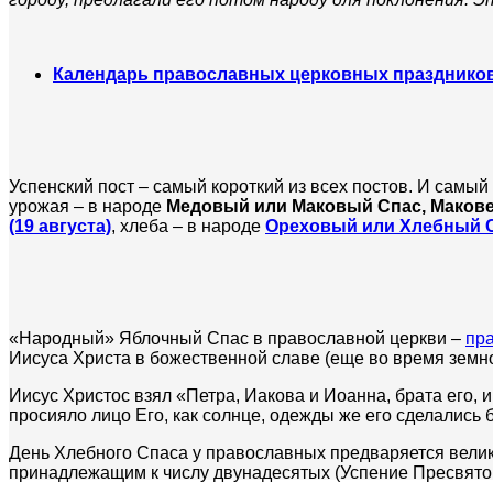
Календарь православных церковных празднико
Успенский пост – самый короткий из всех постов. И самый
урожая – в народе
Медовый или Маковый Спас, Маковей
(19 августа)
, хлеба – в народе
Ореховый или Хлебный 
«Народный» Яблочный Спас в православной церкви –
пр
Иисуса Христа в божественной славе (еще во время земн
Иисус Христос взял «Петра, Иакова и Иоанна, брата его, и
просияло лицо Его, как солнце, одежды же его сделались б
День Хлебного Спаса у православных предваряется вел
принадлежащим к числу двунадесятых (Успение Пресвят