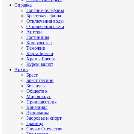
Справка
Горячие телефоны
Брестская афиша
Отключения воды
Отключения света
Аптеки
Гостиницы
Консульства
Таможни
Карта Бреста
Храмы Бреста
Курсы валют
Архив
Брест
Брест-регион
Беларусь
Общество
Мир вокруг
Происшествия
Криминал
Экономика
Здоровье и спорт
Граница
Служу Отечеству