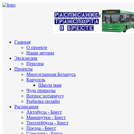
Главная
О проекте
Наши авторы
Эксклюзив
Персона
Проекты
Многогранная Беларусь
Карусель
Школа мам
Чудо природы
Вопрос нотариусу
Рыбалка онлайн
Расписания
Автобусы - Брест
Маршрутки - Брест
Троллейбусы - Брест
Поезда - Брест
Самолеты - Брест