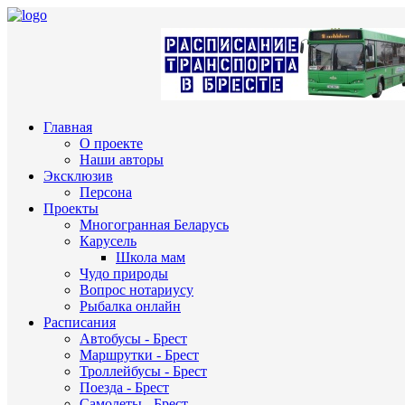
Главная
О проекте
Наши авторы
Эксклюзив
Персона
Проекты
Многогранная Беларусь
Карусель
Школа мам
Чудо природы
Вопрос нотариусу
Рыбалка онлайн
Расписания
Автобусы - Брест
Маршрутки - Брест
Троллейбусы - Брест
Поезда - Брест
Самолеты - Брест