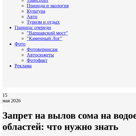
Транспорт
Природа и экология
Культура
Авто
Туризм и отдых
Граница: очереди
"Варшавский мост"
"Каменный Лог"
Фото
Фотовернисаж
Автосюжеты
Фотофакт
Реклама
15
мая 2026
Запрет на вылов сома на водо
областей: что нужно знать