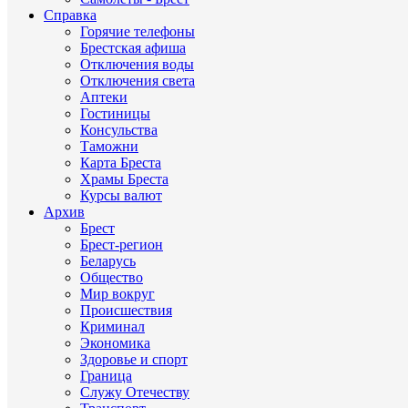
Справка
Горячие телефоны
Брестская афиша
Отключения воды
Отключения света
Аптеки
Гостиницы
Консульства
Таможни
Карта Бреста
Храмы Бреста
Курсы валют
Архив
Брест
Брест-регион
Беларусь
Общество
Мир вокруг
Происшествия
Криминал
Экономика
Здоровье и спорт
Граница
Служу Отечеству