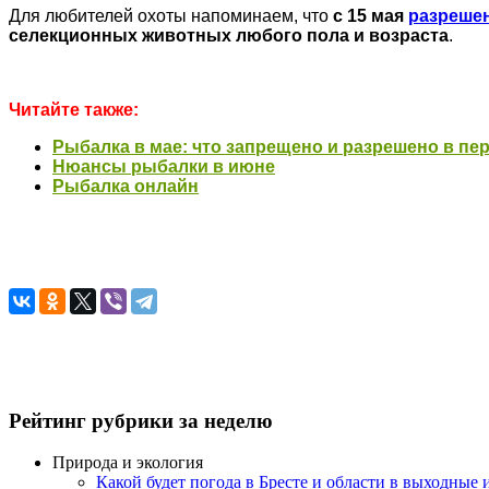
Для любителей охоты напоминаем, что
с 15 мая
разрешен
селекционных животных любого пола и возраста
.
Читайте также:
Рыбалка в мае: что запрещено и разрешено в пе
Нюансы рыбалки в июне
Рыбалка онлайн
Рейтинг рубрики за неделю
Природа и экология
Какой будет погода в Бресте и области в выходные