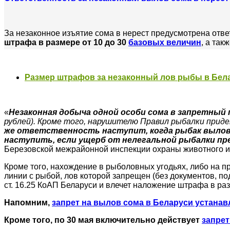
За незаконное изъятие сома в нерест предусмотрена ответ
штрафа в размере от 10 до 30
базовых величин
, а так
Размер штрафов за незаконный лов рыбы в Бел
«
Незаконная добыча одной особи сома в запретный
рублей). Кроме того, нарушителю Правил рыбалки прид
же ответственность наступит, когда рыбак вылов
наступить, если ущерб от нелегальной рыбалки пр
Березовской межрайонной инспекции охраны животного и
Кроме того, нахождение в рыболовных угодьях, либо на п
линии с рыбой, лов которой запрещен (без документов, п
ст. 16.25 КоАП Беларуси и влечет наложение штрафа в раз
Напомним,
запрет на вылов сома в Беларуси устанав
Кроме того, по 30 мая включительно действует
запрет