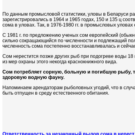
По данным промысловой статистики, уловы в Беларуси ра
зарегистрировались в 1964 и 1965 годах, 150 и 135 ц соо
сома в уловах. Так, в 1976-1980 гг. в промысловых уловах 
С 1981 г. по предложению ученых сом европейский (обык
сильно сокращающийся по численности и подлежащий по
численность сома постепенно восстанавливалась и сейчас
Сом нерестится позже других рыб при подогреве воды 18 г
из мер охраны этого некогда краснокнижного вида.
Сом потребляет сорную, больную и погибшую рыбу,
здоровую водную фауну.
Напоминаем арендаторам рыболовных угодий, что в случа
быть отпущен в среду естественного обитания.
Ответственность за незаконный вылов сома в нерест