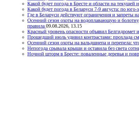
Какой будет погода в Бресте и области на текущей 
Какой будет погода в Беларуси 7-9 августа: по юго-
Где в Беларуси действуют ограничения и запреты н
Осенний сезон охоты на водоплавающую и болотную д
правила
09.08.2026, 13.15
Красный уровень опасности объявил Белгидромет и
Прошедший июль удивил контрастами: прохлада с
Осенний сезон охоты на вальдшнепа и перепела: чт
Непогода срывала крыши и оставила без света сот
Ночной шторм в Бресте: поваленные деревья и по