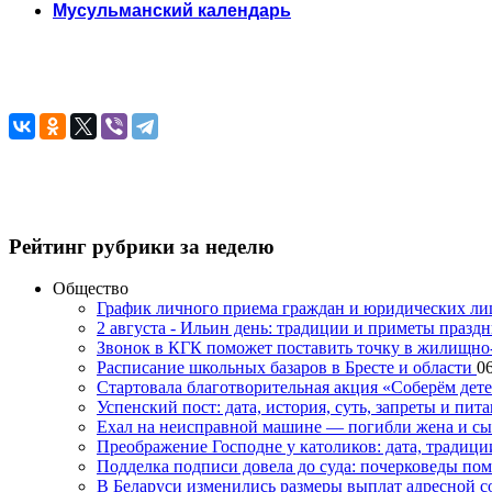
Мусульманский календарь
Рейтинг рубрики за неделю
Общество
График личного приема граждан и юридических л
2 августа - Ильин день: традиции и приметы празд
Звонок в КГК поможет поставить точку в жилищн
Расписание школьных базаров в Бресте и области
06
Стартовала благотворительная акция «Соберём дет
Успенский пост: дата, история, суть, запреты и пита
Ехал на неисправной машине — погибли жена и с
Преображение Господне у католиков: дата, традици
Подделка подписи довела до суда: почерковеды пом
В Беларуси изменились размеры выплат адресной