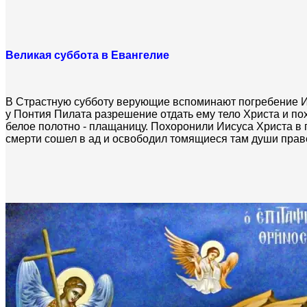
Великая суббота в Евангелие
В Страстную субботу верующие вспоминают погребение И
у Понтия Пилата разрешение отдать ему тело Христа и по
белое полотно - плащаницу. Похоронили Иисуса Христа в 
смерти сошел в ад и освободил томящиеся там души праве