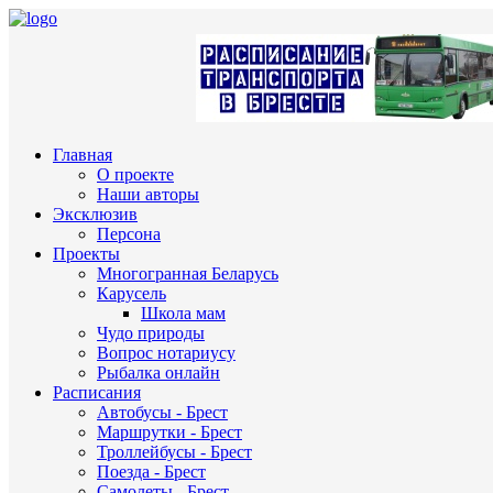
Главная
О проекте
Наши авторы
Эксклюзив
Персона
Проекты
Многогранная Беларусь
Карусель
Школа мам
Чудо природы
Вопрос нотариусу
Рыбалка онлайн
Расписания
Автобусы - Брест
Маршрутки - Брест
Троллейбусы - Брест
Поезда - Брест
Самолеты - Брест