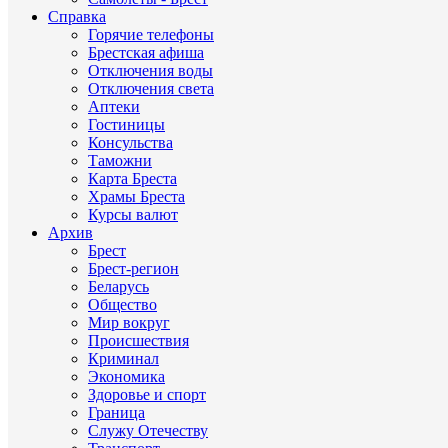
Справка
Горячие телефоны
Брестская афиша
Отключения воды
Отключения света
Аптеки
Гостиницы
Консульства
Таможни
Карта Бреста
Храмы Бреста
Курсы валют
Архив
Брест
Брест-регион
Беларусь
Общество
Мир вокруг
Происшествия
Криминал
Экономика
Здоровье и спорт
Граница
Служу Отечеству