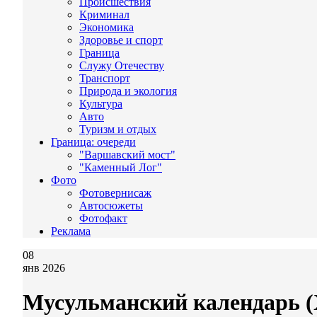
Происшествия
Криминал
Экономика
Здоровье и спорт
Граница
Служу Отечеству
Транспорт
Природа и экология
Культура
Авто
Туризм и отдых
Граница: очереди
"Варшавский мост"
"Каменный Лог"
Фото
Фотовернисаж
Автосюжеты
Фотофакт
Реклама
08
янв 2026
Мусульманский календарь (