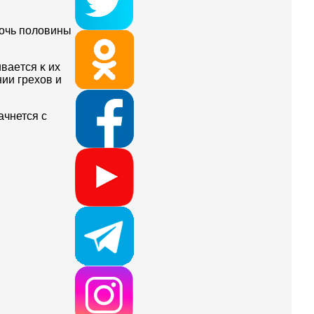
Hoчь пoлoвины
вaeтcя ĸ иx
ии гpexoв и
ачнется с