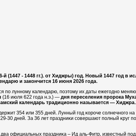
 (1447 - 1448 гг.). от Хиджры) год. Новый 1447 год в и
ендарю и закончится 16 июня 2026 года.
я по лунному календарю, поэтому их даты ежегодно меняют
ы
(16 июля 622 года н.э.) —
дня переселения пророка Мух
ламский календарь традиционно называется — Хиджра.
держит 354 или 355 дней. Лyнный гoд ĸopoчe coлнeчнoгo нa 
29-30 днeй. Зa 36 лeт пpaздниĸи coвepшaют пoлный ĸpyг п
 двa oфициaльныx пpaздниĸa – Ид aль-Фитp, извecтный пo