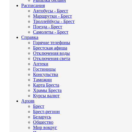
Рыбалка онлайн
Расписания
Автобусы - Брест
Маршрутки - Брест
Троллейбусы - Брест
Поезда - Брест
Самолеты - Брест
Справка
Горячие телефоны
Брестская афиша
Отключения воды
Отключения света
Аптеки
Гостиницы
Консульства
Таможни
Карта Бреста
Храмы Бреста
Курсы валют
Архив
Брест
Брест-регион
Беларусь
Общество
Мир вокруг