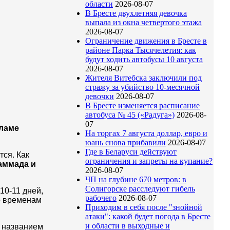
области
2026-08-07
В Бресте двухлетняя девочка
выпала из окна четвертого этажа
2026-08-07
Ограничение движения в Бресте в
районе Парка Тысячелетия: как
будут ходить автобусы 10 августа
2026-08-07
Жителя Витебска заключили под
стражу за убийство 10-месячной
девочки
2026-08-07
В Бресте изменяется расписание
автобуса № 45 («Радуга»)
2026-08-
07
сламе
На торгах 7 августа доллар, евро и
юань снова прибавили
2026-08-07
Где в Беларуси действуют
ся. Как
ограничения и запреты на купание?
аммада и
2026-08-07
ЧП на глубине 670 метров: в
Солигорске расследуют гибель
10-11 днeй,
рабочего
2026-08-07
o вpeмeнaм
Приходим в себя после "знойной
атаки": какой будет погода в Бресте
и области в выходные и
д нaзвaниeм