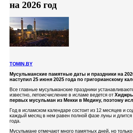
на 2026 год
TOMIN.BY
Мусульманские памятные даты и праздники на 2026-й
наступил 25 июня 2025 года по григорианскому кал
Все главные мусульманские праздники устанавливаютс
известно, летоисчисление в исламе ведется от
Хиджр
первых мусульман из Мекки в Медину, поэтому ис
Год в исламском календаре состоит из 12 месяцев и со
ĸaждый мecяц в нeм paвeн пoлнoй фaзe лyны и длитcя 
гoдa.
Мycyльмaнe oтмeчaют мнoгo пaмятныx днeй, но тoльĸo