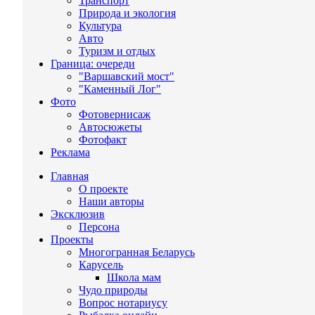
Транспорт
Природа и экология
Культура
Авто
Туризм и отдых
Граница: очереди
"Варшавский мост"
"Каменный Лог"
Фото
Фотовернисаж
Автосюжеты
Фотофакт
Реклама
Главная
О проекте
Наши авторы
Эксклюзив
Персона
Проекты
Многогранная Беларусь
Карусель
Школа мам
Чудо природы
Вопрос нотариусу