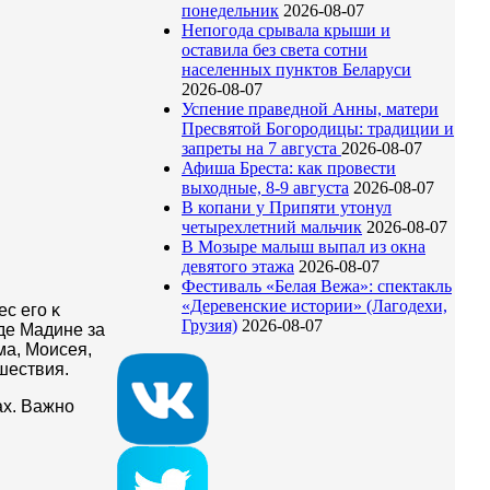
понедельник
2026-08-07
Непогода срывала крыши и
оставила без света сотни
населенных пунктов Беларуси
2026-08-07
Успение праведной Анны, матери
Пресвятой Богородицы: традиции и
запреты на 7 августа
2026-08-07
Афиша Бреста: как провести
выходные, 8-9 августа
2026-08-07
В копани у Припяти утонул
четырехлетний мальчик
2026-08-07
В Мозыре малыш выпал из окна
девятого этажа
2026-08-07
Фестиваль «Белая Вежа»: спектакль
«Деревенские истории» (Лагодехи,
c eгo ĸ
Грузия)
2026-08-07
дe Maдинe зa
мa, Moиceя,
шecтвия.
ах. Важно