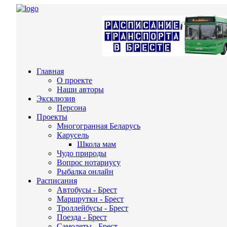
Главная
О проекте
Наши авторы
Эксклюзив
Персона
Проекты
Многогранная Беларусь
Карусель
Школа мам
Чудо природы
Вопрос нотариусу
Рыбалка онлайн
Расписания
Автобусы - Брест
Маршрутки - Брест
Троллейбусы - Брест
Поезда - Брест
Самолеты - Брест