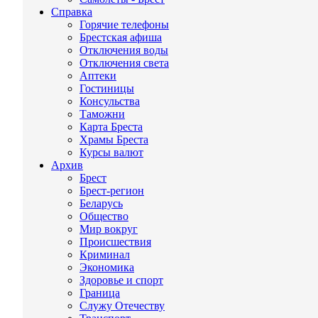
Справка
Горячие телефоны
Брестская афиша
Отключения воды
Отключения света
Аптеки
Гостиницы
Консульства
Таможни
Карта Бреста
Храмы Бреста
Курсы валют
Архив
Брест
Брест-регион
Беларусь
Общество
Мир вокруг
Происшествия
Криминал
Экономика
Здоровье и спорт
Граница
Служу Отечеству