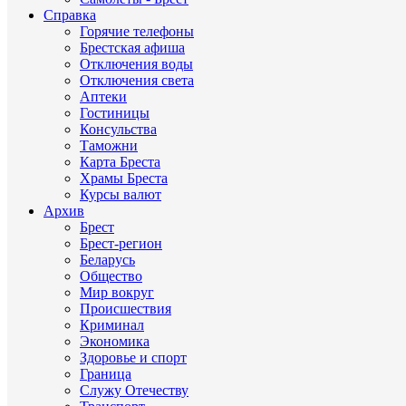
Справка
Горячие телефоны
Брестская афиша
Отключения воды
Отключения света
Аптеки
Гостиницы
Консульства
Таможни
Карта Бреста
Храмы Бреста
Курсы валют
Архив
Брест
Брест-регион
Беларусь
Общество
Мир вокруг
Происшествия
Криминал
Экономика
Здоровье и спорт
Граница
Служу Отечеству