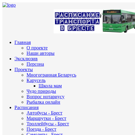
Главная
О проекте
Наши авторы
Эксклюзив
Персона
Проекты
Многогранная Беларусь
Карусель
Школа мам
Чудо природы
Вопрос нотариусу
Рыбалка онлайн
Расписания
Автобусы - Брест
Маршрутки - Брест
Троллейбусы - Брест
Поезда - Брест
Самолеты - Брест