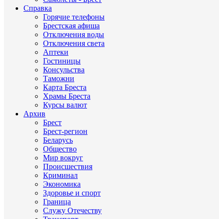
Справка
Горячие телефоны
Брестская афиша
Отключения воды
Отключения света
Аптеки
Гостиницы
Консульства
Таможни
Карта Бреста
Храмы Бреста
Курсы валют
Архив
Брест
Брест-регион
Беларусь
Общество
Мир вокруг
Происшествия
Криминал
Экономика
Здоровье и спорт
Граница
Служу Отечеству