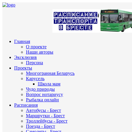
Главная
О проекте
Наши авторы
Эксклюзив
Персона
Проекты
Многогранная Беларусь
Карусель
Школа мам
Чудо природы
Вопрос нотариусу
Рыбалка онлайн
Расписания
Автобусы - Брест
Маршрутки - Брест
Троллейбусы - Брест
Поезда - Брест
Самолеты - Брест