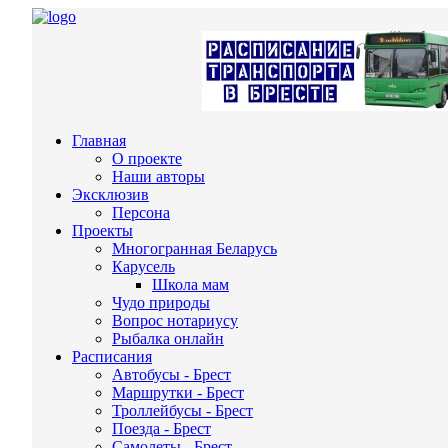
Главная
О проекте
Наши авторы
Эксклюзив
Персона
Проекты
Многогранная Беларусь
Карусель
Школа мам
Чудо природы
Вопрос нотариусу
Рыбалка онлайн
Расписания
Автобусы - Брест
Маршрутки - Брест
Троллейбусы - Брест
Поезда - Брест
Самолеты - Брест