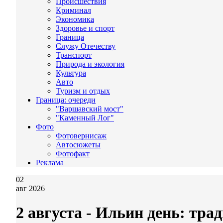
Происшествия
Криминал
Экономика
Здоровье и спорт
Граница
Служу Отечеству
Транспорт
Природа и экология
Культура
Авто
Туризм и отдых
Граница: очереди
"Варшавский мост"
"Каменный Лог"
Фото
Фотовернисаж
Автосюжеты
Фотофакт
Реклама
02
авг 2026
2 августа - Ильин день: тр