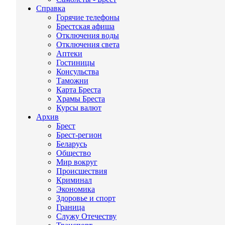
Справка
Горячие телефоны
Брестская афиша
Отключения воды
Отключения света
Аптеки
Гостиницы
Консульства
Таможни
Карта Бреста
Храмы Бреста
Курсы валют
Архив
Брест
Брест-регион
Беларусь
Общество
Мир вокруг
Происшествия
Криминал
Экономика
Здоровье и спорт
Граница
Служу Отечеству