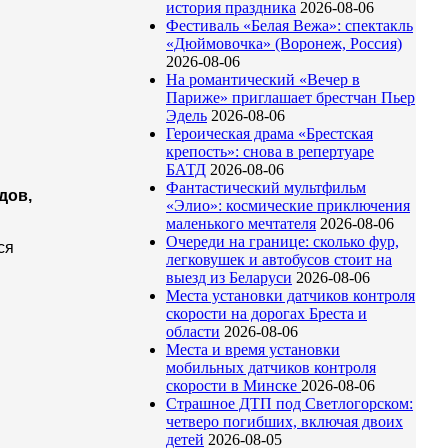
история праздника
2026-08-06
Фестиваль «Белая Вежа»: спектакль
«Дюймовочка» (Воронеж, Россия)
2026-08-06
На романтический «Вечер в
Париже» приглашает брестчан Пьер
Эдель
2026-08-06
Героическая драма «Брестская
крепость»: снова в репертуаре
БАТД
2026-08-06
Фантастический мультфильм
дов,
«Элио»: космические приключения
маленького мечтателя
2026-08-06
Очереди на границе: сколько фур,
ся
легковушек и автобусов стоит на
выезд из Беларуси
2026-08-06
Места установки датчиков контроля
скорости на дорогах Бреста и
области
2026-08-06
Места и время установки
мобильных датчиков контроля
скорости в Минске
2026-08-06
Страшное ДТП под Светлогорском:
четверо погибших, включая двоих
детей
2026-08-05