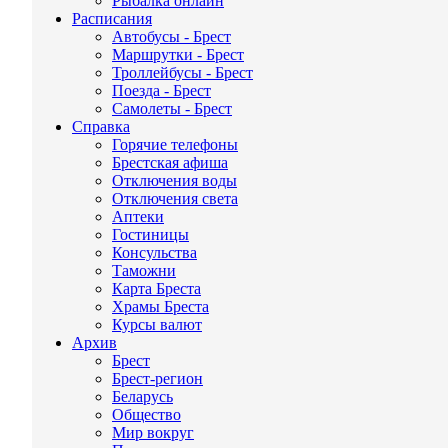
Рыбалка онлайн
Расписания
Автобусы - Брест
Маршрутки - Брест
Троллейбусы - Брест
Поезда - Брест
Самолеты - Брест
Справка
Горячие телефоны
Брестская афиша
Отключения воды
Отключения света
Аптеки
Гостиницы
Консульства
Таможни
Карта Бреста
Храмы Бреста
Курсы валют
Архив
Брест
Брест-регион
Беларусь
Общество
Мир вокруг