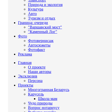
Транспорт
Природа и экология
Культура
Авто
Туризм и отдых
Граница: очереди
"Варшавский мост"
"Каменный Лог"
Фото
Фотовернисаж
Автосюжеты
Фотофакт
Реклама
Главная
О проекте
Наши авторы
Эксклюзив
Персона
Проекты
Многогранная Беларусь
Карусель
Школа мам
Чудо природы
Вопрос нотариусу