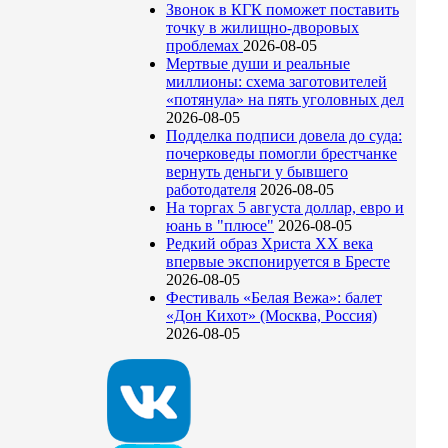
Звонок в КГК поможет поставить
точку в жилищно-дворовых
проблемах
2026-08-05
Мертвые души и реальные
миллионы: схема заготовителей
«потянула» на пять уголовных дел
2026-08-05
Подделка подписи довела до суда:
почерковеды помогли брестчанке
вернуть деньги у бывшего
работодателя
2026-08-05
На торгах 5 августа доллар, евро и
юань в "плюсе"
2026-08-05
Редкий образ Христа ХХ века
впервые экспонируется в Бресте
2026-08-05
Фестиваль «Белая Вежа»: балет
«Дон Кихот» (Москва, Россия)
2026-08-05