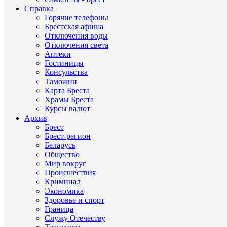
Справка
Горячие телефоны
Брестская афиша
Отключения воды
Отключения света
Аптеки
Гостиницы
Консульства
Таможни
Карта Бреста
Храмы Бреста
Курсы валют
Архив
Брест
Брест-регион
Беларусь
Общество
Мир вокруг
Происшествия
Криминал
Экономика
Здоровье и спорт
Граница
Служу Отечеству