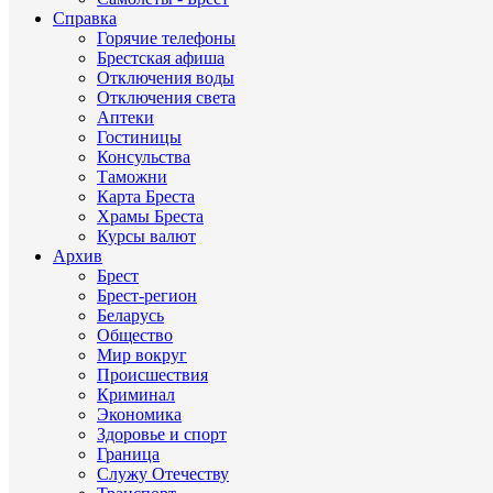
Справка
Горячие телефоны
Брестская афиша
Отключения воды
Отключения света
Аптеки
Гостиницы
Консульства
Таможни
Карта Бреста
Храмы Бреста
Курсы валют
Архив
Брест
Брест-регион
Беларусь
Общество
Мир вокруг
Происшествия
Криминал
Экономика
Здоровье и спорт
Граница
Служу Отечеству