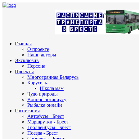
Главная
О проекте
Наши авторы
Эксклюзив
Персона
Проекты
Многогранная Беларусь
Карусель
Школа мам
Чудо природы
Вопрос нотариусу
Рыбалка онлайн
Расписания
Автобусы - Брест
Маршрутки - Брест
Троллейбусы - Брест
Поезда - Брест
Самолеты - Брест