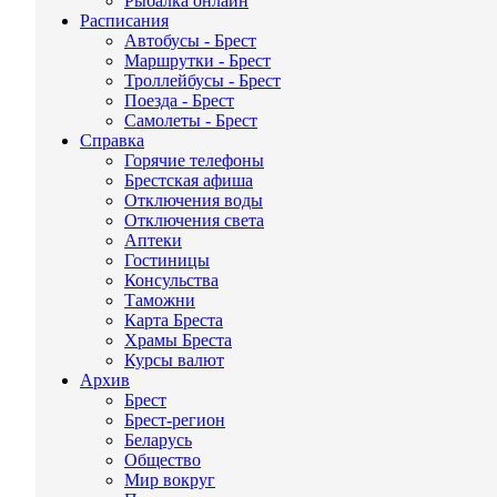
Рыбалка онлайн
Расписания
Автобусы - Брест
Маршрутки - Брест
Троллейбусы - Брест
Поезда - Брест
Самолеты - Брест
Справка
Горячие телефоны
Брестская афиша
Отключения воды
Отключения света
Аптеки
Гостиницы
Консульства
Таможни
Карта Бреста
Храмы Бреста
Курсы валют
Архив
Брест
Брест-регион
Беларусь
Общество
Мир вокруг