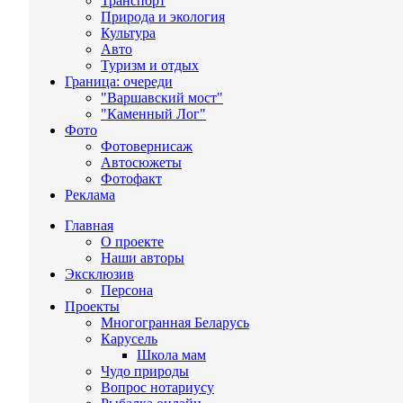
Транспорт
Природа и экология
Культура
Авто
Туризм и отдых
Граница: очереди
"Варшавский мост"
"Каменный Лог"
Фото
Фотовернисаж
Автосюжеты
Фотофакт
Реклама
Главная
О проекте
Наши авторы
Эксклюзив
Персона
Проекты
Многогранная Беларусь
Карусель
Школа мам
Чудо природы
Вопрос нотариусу