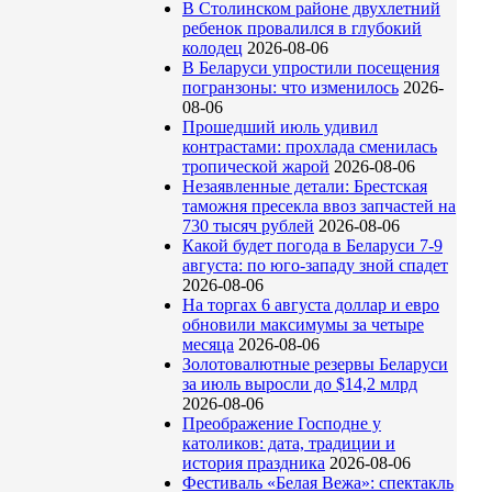
В Столинском районе двухлетний
ребенок провалился в глубокий
колодец
2026-08-06
В Беларуси упростили посещения
погранзоны: что изменилось
2026-
08-06
Прошедший июль удивил
контрастами: прохлада сменилась
тропической жарой
2026-08-06
Незаявленные детали: Брестская
таможня пресекла ввоз запчастей на
730 тысяч рублей
2026-08-06
Какой будет погода в Беларуси 7-9
августа: по юго-западу зной спадет
2026-08-06
На торгах 6 августа доллар и евро
обновили максимумы за четыре
месяца
2026-08-06
Золотовалютные резервы Беларуси
за июль выросли до $14,2 млрд
2026-08-06
Преображение Господне у
католиков: дата, традиции и
история праздника
2026-08-06
Фестиваль «Белая Вежа»: спектакль