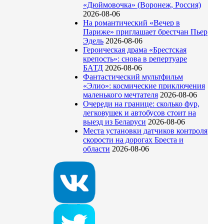
«Дюймовочка» (Воронеж, Россия)
2026-08-06
На романтический «Вечер в
Париже» приглашает брестчан Пьер
Эдель
2026-08-06
Героическая драма «Брестская
крепость»: снова в репертуаре
БАТД
2026-08-06
Фантастический мультфильм
«Элио»: космические приключения
маленького мечтателя
2026-08-06
Очереди на границе: сколько фур,
легковушек и автобусов стоит на
выезд из Беларуси
2026-08-06
Места установки датчиков контроля
скорости на дорогах Бреста и
области
2026-08-06