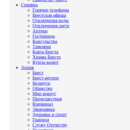
Справка
Горячие телефоны
Брестская афиша
Отключения воды
Отключения света
Аптеки
Гостиницы
Консульства
Таможни
Карта Бреста
Храмы Бреста
Курсы валют
Архив
Брест
Брест-регион
Беларусь
Общество
Мир вокруг
Происшествия
Криминал
Экономика
Здоровье и спорт
Граница
Служу Отечеству