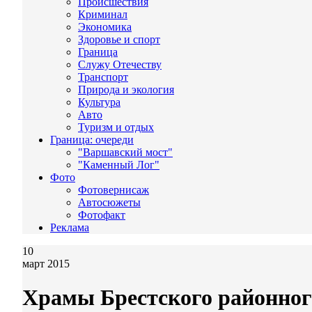
Происшествия
Криминал
Экономика
Здоровье и спорт
Граница
Служу Отечеству
Транспорт
Природа и экология
Культура
Авто
Туризм и отдых
Граница: очереди
"Варшавский мост"
"Каменный Лог"
Фото
Фотовернисаж
Автосюжеты
Фотофакт
Реклама
10
март 2015
Храмы Брестского районного