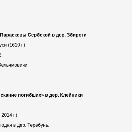
Параскевы Сербской в дер. Збироги
и (1610 г.)
2.
Вельямовичи.
кание погибших» в дер. Клейники
2014 г.)
одня в дер. Теребунь.