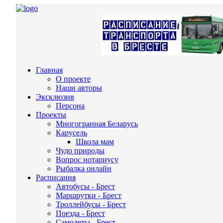
Главная
О проекте
Наши авторы
Эксклюзив
Персона
Проекты
Многогранная Беларусь
Карусель
Школа мам
Чудо природы
Вопрос нотариусу
Рыбалка онлайн
Расписания
Автобусы - Брест
Маршрутки - Брест
Троллейбусы - Брест
Поезда - Брест
Самолеты - Брест