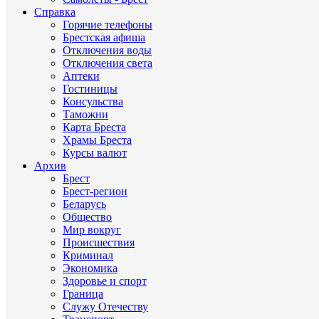
Справка
Горячие телефоны
Брестская афиша
Отключения воды
Отключения света
Аптеки
Гостиницы
Консульства
Таможни
Карта Бреста
Храмы Бреста
Курсы валют
Архив
Брест
Брест-регион
Беларусь
Общество
Мир вокруг
Происшествия
Криминал
Экономика
Здоровье и спорт
Граница
Служу Отечеству