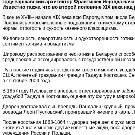
году варшавский архитектор Франтишек Ящолда нача
Известно также, что во второй половине XIX века на
В конце XVIII– начале XIX века всю Европу, в том числе Б
Появились многочисленные подражания готическому стилю
нормы, строгость и сухость казенного классицизма.
Живописность, декоративность и одухотворенность готик
сентиментализма и романтизма.
Широкому распространению неоготики в Беларуси способс
средневековье ассоциировалось с государственной незав
Пусловские гордились соседством своего имения с усадьб
США, почетный гражданин Франции Тадеуш Костюшко. Сей
в сентябре 2004 года.
В 1857 году Пусловские впервые отреставрировали забр
усадьбой Тадеуша Костюшко, оценив эту фигуру в мировой
Дворец достраивал сын воеводы Вандалин, крупный промы
воеводы Леон Пусловский, проигравший имение в карты. По
После восстания 1863-1864 гг. дворец перешел в руки мос
княгиня Анна и многие другие известные люди, пока двор
учреждения России и Польши.