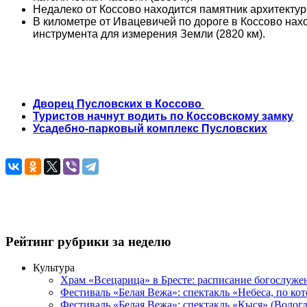
Недалеко от Коссово находится памятник архитекту
В километре от Ивацевичей по дороге в Коссово нах
инструмента для измерения Земли (2820 км).
Дворец Пусловских в Коссово
Туристов начнут водить по Коссовскому замку
Усадебно-парковый комплекс Пусловских
Рейтинг рубрики за неделю
Культура
Храм «Всецарица» в Бресте: расписание богослуже
Фестиваль «Белая Вежа»: спектакль «Небеса, по ко
Фестиваль «Белая Вежа»: спектакль «Кыся» (Вологд