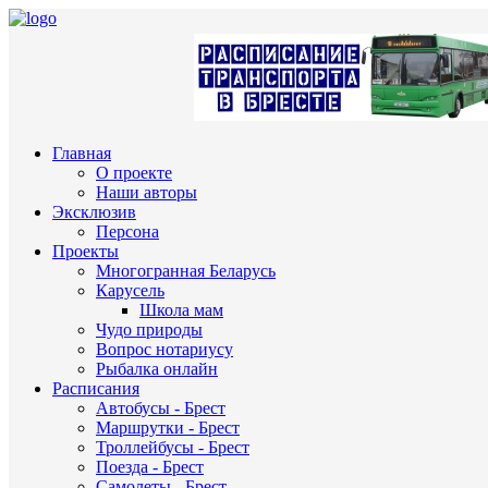
Главная
О проекте
Наши авторы
Эксклюзив
Персона
Проекты
Многогранная Беларусь
Карусель
Школа мам
Чудо природы
Вопрос нотариусу
Рыбалка онлайн
Расписания
Автобусы - Брест
Маршрутки - Брест
Троллейбусы - Брест
Поезда - Брест
Самолеты - Брест