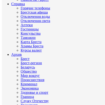
Справка
Горячие телефоны
Брестская афиша
Отключения воды
Отключения света
Аптеки
Гостиницы
Консульства
Таможни
Карта Бреста
Храмы Бреста
Курсы валют
Архив
Брест
Брест-регион
Беларусь
Общество
Мир вокруг
Происшествия
Криминал
Экономика
Здоровье и спорт
Граница
Служу Отечеству