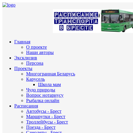
Главная
О проекте
Наши авторы
Эксклюзив
Персона
Проекты
Многогранная Беларусь
Карусель
Школа мам
Чудо природы
Вопрос нотариусу
Рыбалка онлайн
Расписания
Автобусы - Брест
Маршрутки - Брест
Троллейбусы - Брест
Поезда - Брест
Самолеты - Брест