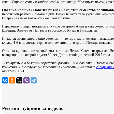
есть. Утром в сетях я увидел необычную птицу. Мелькнула мысль, что 
Овсянка-крошка (Emberiza pusilla) – вид птиц семейства овсянков
небольшой размер и рыжие щёки. Верхняя часть тела украшена чёрно-б
Оперение самки более тусклое, чем у самца.
Перелётная птица гнездится в тундре северной Азии и северо-восточно
Швеции. Зимует от Непала на востоке до Китая и Индокитая.
Питается преимущественно семенами, птенцов часто кормит насекомыми
кладке 4-6 яиц светло-серого или зеленоватого цвета. Птенцы появляютс
Овсянка-крошка – не первый вид, который Денис Китель открыл для Бела
возвращении которой спустя 30 лет Денис сообщил весной 2017 года.
- Официально в Беларуси зарегистрировано 329 видов птиц. Новые в
комиссия). На следующем заседании в «очереди» уже стоят
сибирский 
отметили в АПБ.
Рейтинг рубрики за неделю