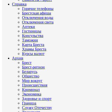
Справка
Горячие телефоны
Брестская афиша
Отключения воды
Отключения света
Аптеки
Гостиницы
Консульства
Таможни
Карта Бреста
Храмы Бреста
Курсы валют
Архив
Брест
Брест-регион
Беларусь
Общество
Мир вокруг
Происшествия
Криминал
Экономика
Здоровье и спорт
Граница
Служу Отечеству