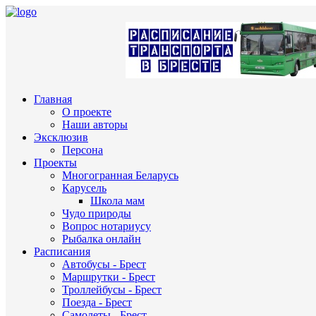
Главная
О проекте
Наши авторы
Эксклюзив
Персона
Проекты
Многогранная Беларусь
Карусель
Школа мам
Чудо природы
Вопрос нотариусу
Рыбалка онлайн
Расписания
Автобусы - Брест
Маршрутки - Брест
Троллейбусы - Брест
Поезда - Брест
Самолеты - Брест