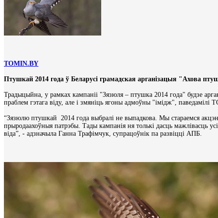
TOMIN.BY
Птушкай 2014 года ў Беларусі грамадская арганізацыя "Ахова п
Традыцыйна, у рамках кампаніі "Зязюля – птушка 2014 года" будзе арга
праблем гэтага віду, але і змяніць ягоны адмоўны "імідж", паведамiл
“Зязюлю птушкай 2014 года выбралі не выпадкова. Мы стараемся акцэн
прыродаахоўныя патрэбы. Тады кампанія ня толькі дасць мажлівасць усі
віда”, - адзначыла Ганна Трафімчук, супрацоўнік па развіцці АПБ.