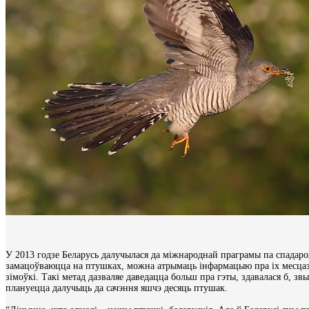
У 2013 годзе Беларусь далучылася да міжнароднай праграмы па спадаро
замацоўваюцца на птушках, можна атрымаць інфармацыю пра іх месцазн
зімоўкі. Такі метад дазваляе даведацца больш пра гэты, здавалася б, зв
плануецца далучыць да сачэння яшчэ десяць птушак.