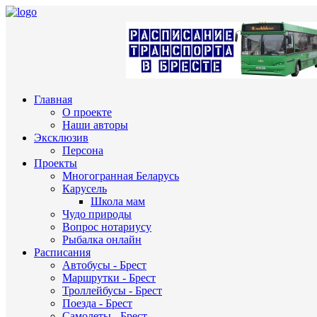
Главная
О проекте
Наши авторы
Эксклюзив
Персона
Проекты
Многогранная Беларусь
Карусель
Школа мам
Чудо природы
Вопрос нотариусу
Рыбалка онлайн
Расписания
Автобусы - Брест
Маршрутки - Брест
Троллейбусы - Брест
Поезда - Брест
Самолеты - Брест