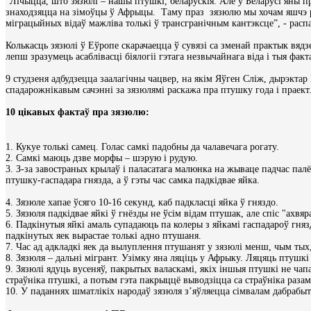
“Лічыцца, што зязюлі – нашы птушкі, беларускія. Але ў Беларусі яны п
знаходзяцца на зімоўцы ў Афрыцы. Таму праз зязюлю мы хочам яшчэ раз
міграцыйных відаў мажліва толькі ў трансгранічным кантэксце”, - рас
Колькасць зязюлі ў Еўропе скарачаецца ў сувязі са зменай практык вядз
лепш зразумець асаблівасці біялогіі гэтага незвычайнага віда і тыя фак
9 студзеня адбудзецца заалагічны чацвер, на якім Яўген Сліж, дырэкта
спадарожнікавым сачэнні за зязюлямі раскажа пра птушку года і праек
10 цікавых фактаў пра зязюлю:
1. Кукуе толькі самец. Голас самкі падобны да чалавечага рогату.
2. Самкі маюць дзве морфы – шэрую і рудую.
3. З-за завостраных крылаў і паласатага малюнка на жываце падчас пал
птушку-гаспадара гнязда, а ў гэты час самка падкідвае яйка.
4. Зязюле хапае ўсяго 10-16 секунд, каб падкласці яйка ў гняздо.
5. Зязюля падкідвае яйкі ў гнёзды не ўсім відам птушак, але спіс "ахвяр
6. Падкінутыя яйкі амаль супадаюць па колеры з яйкамі гаспадароў гнязд
падкінутых яек вырастае толькі адно птушаня.
7. Час ад адкладкі яек да вылуплення птушанят у зязюлі менш, чым тых,
8. Зязюля – дальні мігрант. Узімку яна ляціць у Афрыку. Ляцяць птушкі 
9. Зязюлі ядуць вусеняў, пакрытых валаскамі, якіх іншыя птушкі не чап
страўніка птушкі, а потым гэта пакрыццё выводзіцца са страўніка разам
10. У паданнях шматлікіх народаў зязюля з’яўляецца сімвалам дабрабыт