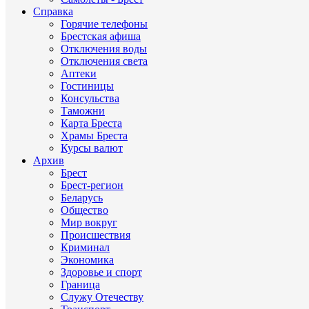
Справка
Горячие телефоны
Брестская афиша
Отключения воды
Отключения света
Аптеки
Гостиницы
Консульства
Таможни
Карта Бреста
Храмы Бреста
Курсы валют
Архив
Брест
Брест-регион
Беларусь
Общество
Мир вокруг
Происшествия
Криминал
Экономика
Здоровье и спорт
Граница
Служу Отечеству