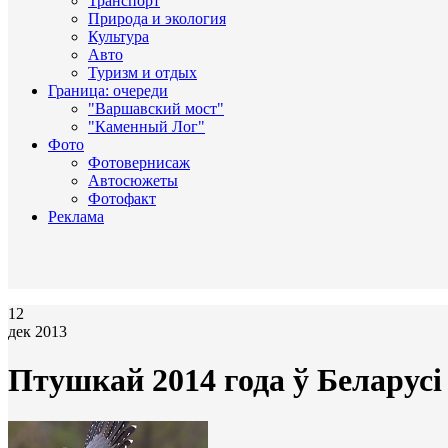
Транспорт
Природа и экология
Культура
Авто
Туризм и отдых
Граница: очереди
"Варшавский мост"
"Каменный Лог"
Фото
Фотовернисаж
Автосюжеты
Фотофакт
Реклама
12
дек 2013
Птушкай 2014 года ў Беларусі