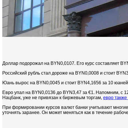
Доллар подорожал на BYN0,0107. Его курс составляет BYN
Российский рубль стал дороже на BYN0,0008 и стоит BYN3
Юань вырос на BYN0,0045 и стоит BYN4,1656 за 10 юаней
Евро упал на BYN0,0136 до BYN3,47 за €1. Напомним, с 1
Нацбанк, уже не привязан к биржевым торгам,
евро также
При формировании курсов валют банки учитывают многие ф
уточнять заранее. Он может меняться как в течение рабоче