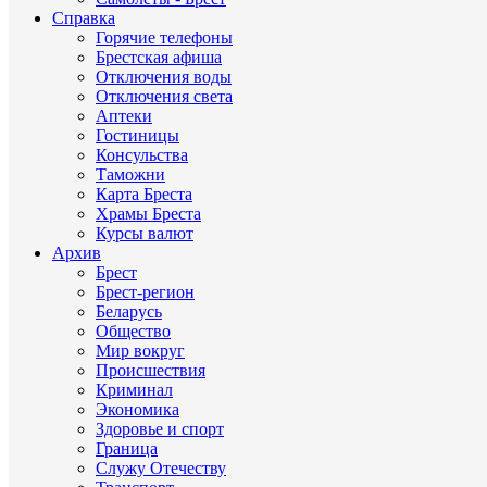
Справка
Горячие телефоны
Брестская афиша
Отключения воды
Отключения света
Аптеки
Гостиницы
Консульства
Таможни
Карта Бреста
Храмы Бреста
Курсы валют
Архив
Брест
Брест-регион
Беларусь
Общество
Мир вокруг
Происшествия
Криминал
Экономика
Здоровье и спорт
Граница
Служу Отечеству