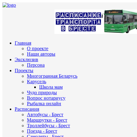
Главная
О проекте
Наши авторы
Эксклюзив
Персона
Проекты
Многогранная Беларусь
Карусель
Школа мам
Чудо природы
Вопрос нотариусу
Рыбалка онлайн
Расписания
Автобусы - Брест
Маршрутки - Брест
Троллейбусы - Брест
Поезда - Брест
Самолеты - Брест