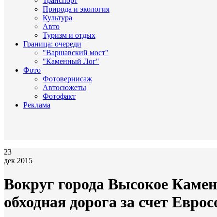
Транспорт
Природа и экология
Культура
Авто
Туризм и отдых
Граница: очереди
"Варшавский мост"
"Каменный Лог"
Фото
Фотовернисаж
Автосюжеты
Фотофакт
Реклама
23
дек 2015
Вокруг города Высокое Камен
обходная дорога за счет Евро