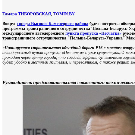
Тамара ТИБОРОВСКАЯ
,
TOMIN.BY
Вокруг
города Высокое Каменецкого района
будет построена обходн
программы трансграничного сотрудничества"Польша-Беларусь-Укра
международного автодорожного
пункта пропуска «Песчатка»
руково
трансграничного сотрудничества "Польша-Беларусь-Украина" Мак
«
Планируется строительство объездной дороги Р16 с мостом вокру
автодорожный пункт пропуска «Песчатка» с уже существующей между
проходит через центр города, что создает эффект бутылочного горлы
будет удобно и местным жителям, и перевозчикам, а также решит эк
Руководитель представительства совместного техническог