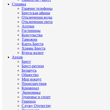
Справка
Горячие телефоны
Брестская афиша
Отключения воды
Отключения света
Аптеки
Гостиницы
Консульства
Таможни
Карта Бреста
Храмы Бреста
Курсы валют
Архив
Брест
Брест-регион
Беларусь
Общество
Мир вокруг
Происшествия
Криминал
Экономика
Здоровье и спорт
Граница
Служу Отечеству