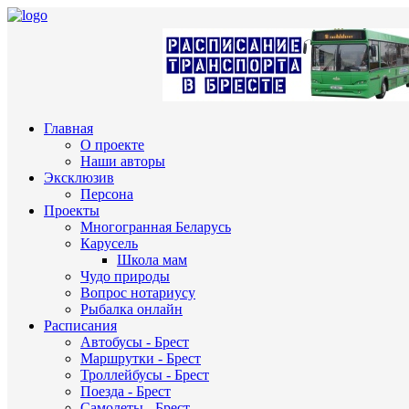
Главная
О проекте
Наши авторы
Эксклюзив
Персона
Проекты
Многогранная Беларусь
Карусель
Школа мам
Чудо природы
Вопрос нотариусу
Рыбалка онлайн
Расписания
Автобусы - Брест
Маршрутки - Брест
Троллейбусы - Брест
Поезда - Брест
Самолеты - Брест