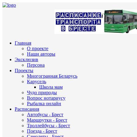
Главная
О проекте
Наши авторы
Эксклюзив
Персона
Проекты
Многогранная Беларусь
Карусель
Школа мам
Чудо природы
Вопрос нотариусу
Рыбалка онлайн
Расписания
Автобусы - Брест
Маршрутки - Брест
Троллейбусы - Брест
Поезда - Брест
Самолеты - Брест