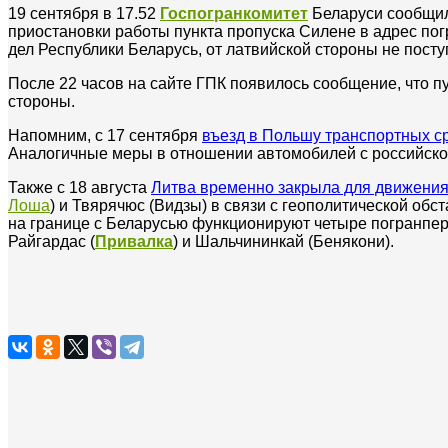
19 сентября в 17.52
Госпогранкомитет
Беларуси сообщил
приостановки работы пункта пропуска Силене в адрес пог
дел Республики Беларусь, от латвийской стороны не посту
После 22 часов на сайте ГПК появилось сообщение, что п
стороны.
Напомним, с 17 сентября
въезд в Польшу транспортных с
Аналогичные меры в отношении автомобилей с российской
Также с 18 августа
Литва временно закрыла для движения
Лоша
) и Твярячюс (Видзы) в связи с геополитической об
на границе с Беларусью функционируют четыре погранпер
Райгардас (
Привалка
) и Шальчининкай (Бенякони).