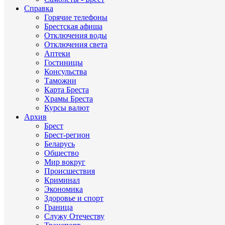
Справка
Горячие телефоны
Брестская афиша
Отключения воды
Отключения света
Аптеки
Гостиницы
Консульства
Таможни
Карта Бреста
Храмы Бреста
Курсы валют
Архив
Брест
Брест-регион
Беларусь
Общество
Мир вокруг
Происшествия
Криминал
Экономика
Здоровье и спорт
Граница
Служу Отечеству