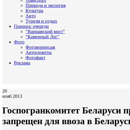
Транспорт
Природа и экология
Культура
Авто
Туризм и отдых
Граница: очереди
"Варшавский мост"
"Каменный Лог"
Фото
Фотовернисаж
Автосюжеты
Фотофакт
Реклама
20
нояб 2013
Госпогранкомитет Беларуси п
запрещен для ввоза в Беларус