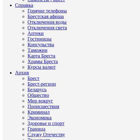
Справка
Горячие телефоны
Брестская афиша
Отключения воды
Отключения света
Аптеки
Гостиницы
Консульства
Таможни
Карта Бреста
Храмы Бреста
Курсы валют
Архив
Брест
Брест-регион
Беларусь
Общество
Мир вокруг
Происшествия
Криминал
Экономика
Здоровье и спорт
Граница
Служу Отечеству