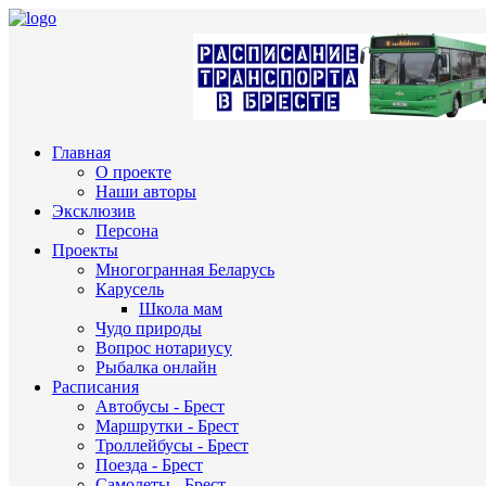
Главная
О проекте
Наши авторы
Эксклюзив
Персона
Проекты
Многогранная Беларусь
Карусель
Школа мам
Чудо природы
Вопрос нотариусу
Рыбалка онлайн
Расписания
Автобусы - Брест
Маршрутки - Брест
Троллейбусы - Брест
Поезда - Брест
Самолеты - Брест