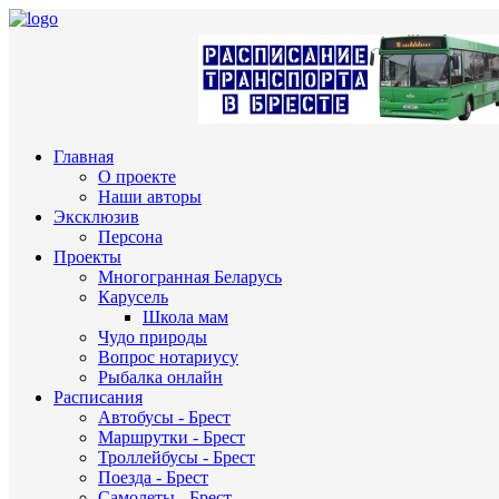
Главная
О проекте
Наши авторы
Эксклюзив
Персона
Проекты
Многогранная Беларусь
Карусель
Школа мам
Чудо природы
Вопрос нотариусу
Рыбалка онлайн
Расписания
Автобусы - Брест
Маршрутки - Брест
Троллейбусы - Брест
Поезда - Брест
Самолеты - Брест