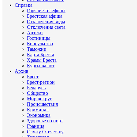
Справка
Горячие телефоны
Брестская афиша
Отключения воды
Отключения света
Аптеки
Гостиницы
Консульства
Таможни
Карта Бреста
Храмы Бреста
Курсы валют
Архив
Брест
Брест-регион
Беларусь
Общество
Мир вокруг
Происшествия
Криминал
Экономика
Здоровье и спорт
Граница
Служу Отечеству