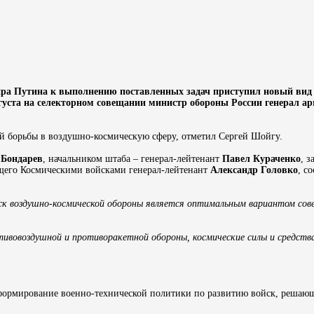
имира Путина к выполнению поставленных задач приступил новый ви
вгуста на селекторном совещании министр обороны России генерал а
й борьбы в воздушно-космическую сферу, отметил Сергей Шойгу.
 Бондарев
, начальником штаба – генерал-лейтенант
Павел Кураченко
, 
его Космическими войсками генерал-лейтенант
Александр Головко
, с
ск воздушно-космической обороны является оптимальным вариантом со
отивовоздушной и противоракетной обороны, космические силы и средст
а формирование военно-технической политики по развитию войск, решающ