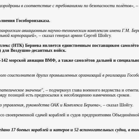
аэродромы в соответствие с требованиями по безопасности полётов»
, 
лнения Гособоронзаказа.
анрогским авиационным научно-техническим комплексом имени Г.М. Бери
льной корпорацией»
, – сказал генерал армии Сергей Шойгу.
плекс (НТК) Бериева является единственным поставщиком самолёт
 для Воздушно-десантных войск.
у-142 морской авиации ВМФ, а также самолётов дальней и специаль
о соисполнителя других промышленных организаций в реализации Гособо
атегическое значение"
, – подчеркнул глава военного ведомства и отмети
 ряду позиций есть предпосылки к несоблюдению намеченных сроков.
о управления, руководства ОАК и Комплекса Бериева»
, – сказал Шойгу.
 со своевременной сдачей кораблей и судов предприятиями Объединённо
ано 17 боевых кораблей и катеров и 52 вспомогательных судна, в то