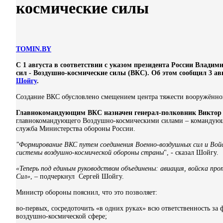
космические силы
TOMIN.BY
С 1 августа в соответствии с указом президента России Влад
сил - Воздушно-космические силы (ВКС). Об этом сообщил 3 а
Шойгу
.
Создание ВКС обусловлено смещением центра тяжести вооружённо
Главнокомандующим ВКС назначен генерал-полковник Виктор
главнокомандующего Воздушно-космическими силами – командующ
служба Министерства обороны России.
"Формирование ВКС путем соединения Военно-воздушных сил и Вой
системы воздушно-космической обороны страны
", - сказал Шойгу.
«Теперь под единым руководством объединены: авиация, войска пр
Сил»
, – подчеркнул Сергей Шойгу.
Министр обороны пояснил, что это позволяет:
во-первых, сосредоточить «в одних руках» всю ответственность з
воздушно-космической сфере;