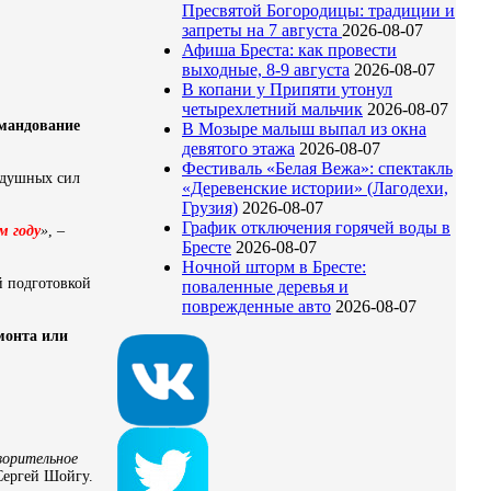
Пресвятой Богородицы: традиции и
запреты на 7 августа
2026-08-07
Афиша Бреста: как провести
выходные, 8-9 августа
2026-08-07
В копани у Припяти утонул
четырехлетний мальчик
2026-08-07
омандование
В Мозыре малыш выпал из окна
девятого этажа
2026-08-07
Фестиваль «Белая Вежа»: спектакль
здушных сил
«Деревенские истории» (Лагодехи,
Грузия)
2026-08-07
График отключения горячей воды в
м году
»
, –
Бресте
2026-08-07
Ночной шторм в Бресте:
й подготовкой
поваленные деревья и
поврежденные авто
2026-08-07
монта или
ворительное
 Сергей Шойгу.