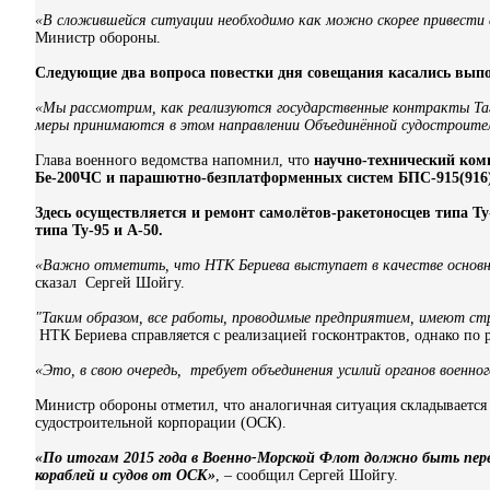
«В сложившейся ситуации необходимо как можно скорее привести 
Министр обороны.
Следующие два вопроса повестки дня совещания касались выпо
«Мы рассмотрим, как реализуются государственные контракты Таг
меры принимаются в этом направлении Объединённой судостроите
Глава военного ведомства напомнил, что
научно-технический ком
Бе-200ЧС и парашютно-безплатформенных систем БПС-915(916)
Здесь осуществляется и ремонт самолётов-ракетоносцев типа Т
типа Ту-95 и А-50.
«Важно отметить, что НТК Бериева выступает в качестве основног
сказал Сергей Шойгу.
"Таким образом, все работы, проводимые предприятием, имеют стр
НТК Бериева справляется с реализацией госконтрактов, однако по
«Это, в свою очередь, требует объединения усилий органов военног
Министр обороны отметил, что аналогичная ситуация складывается
судостроительной корпора­ции (ОСК).
«По итогам 2015 года в Военно-Морской Флот должно быть перед
кораблей и судов от ОСК»
, – сообщил Сергей Шойгу.