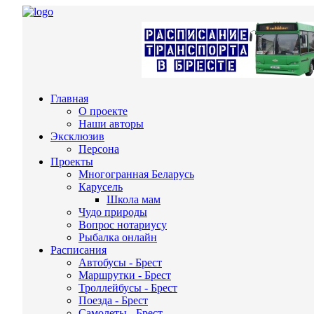
Главная
О проекте
Наши авторы
Эксклюзив
Персона
Проекты
Многогранная Беларусь
Карусель
Школа мам
Чудо природы
Вопрос нотариусу
Рыбалка онлайн
Расписания
Автобусы - Брест
Маршрутки - Брест
Троллейбусы - Брест
Поезда - Брест
Самолеты - Брест