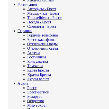
Рыбалка онлайн
Расписания
Автобусы - Брест
Маршрутки - Брест
Троллейбусы - Брест
Поезда - Брест
Самолеты - Брест
Справка
Горячие телефоны
Брестская афиша
Отключения воды
Отключения света
Аптеки
Гостиницы
Консульства
Таможни
Карта Бреста
Храмы Бреста
Курсы валют
Архив
Брест
Брест-регион
Беларусь
Общество
Мир вокруг