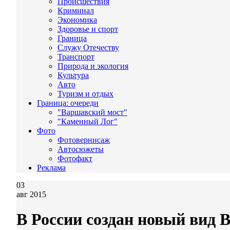
Происшествия
Криминал
Экономика
Здоровье и спорт
Граница
Служу Отечеству
Транспорт
Природа и экология
Культура
Авто
Туризм и отдых
Граница: очереди
"Варшавский мост"
"Каменный Лог"
Фото
Фотовернисаж
Автосюжеты
Фотофакт
Реклама
03
авг 2015
В России создан новый вид 