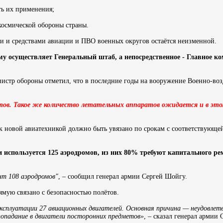
ть их применения;
­космической обороны страны.
и и средствами авиации и ПВО военных округов остаётся неизменной.
у осуществляет Генеральный штаб, а непосредственное - Главное к
нистр обороны отметил, что в последние годы на вооружение Военно-во
лётов. Такое же количество летательных аппаратов ожидается и в это
ск новой авиатехникой должно быть увязано по срокам с соответствующе
используется 125 аэродромов, из них 80% требуют капитального ре
нт 108 аэродромов"
, – сообщил генерал армии Сергей Шойгу.
ямую связано с безопасностью полётов.
эксплуатации 27 авиационных двигателей. Основная причина — неудовлет
попадание в двигатели посторонних предметов»
, ­– сказал генерал армии