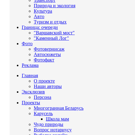
Транспорт
Природа и экология
Культура
Авто
Туризм и отдых
Граница: очереди
"Варшавский мост"
"Каменный Лог"
Фото
Фотовернисаж
Автосюжеты
Фотофакт
Реклама
Главная
О проекте
Наши авторы
Эксклюзив
Персона
Проекты
Многогранная Беларусь
Карусель
Школа мам
Чудо природы
Вопрос нотариусу