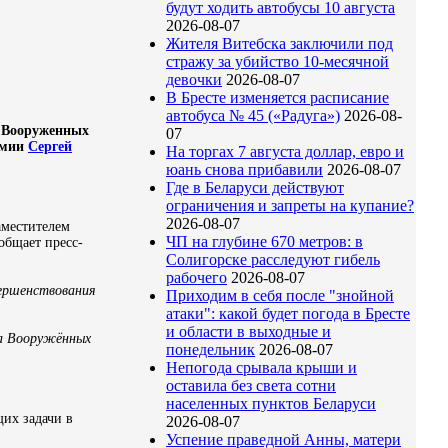
будут ходить автобусы 10 августа
2026-08-07
Жителя Витебска заключили под
стражу за убийство 10-месячной
девочки
2026-08-07
В Бресте изменяется расписание
автобуса № 45 («Радуга»)
2026-08-
д Вооруженных
07
рмии
Сергей
На торгах 7 августа доллар, евро и
юань снова прибавили
2026-08-07
Где в Беларуси действуют
ограничения и запреты на купание?
2026-08-07
заместителем
ЧП на глубине 670 метров: в
ообщает пресс-
Солигорске расследуют гибель
рабочего
2026-08-07
вершенствования
Приходим в себя после "знойной
атаки": какой будет погода в Бресте
и области в выходные и
ва Вооружённых
понедельник
2026-08-07
Непогода срывала крыши и
оставила без света сотни
населенных пунктов Беларуси
их задачи в
2026-08-07
Успение праведной Анны, матери