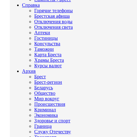
Справка
Горячие телефоны
Брестская афиша
Отключения воды
Отключения света
Аптеки
Гостиницы
Консульства
Таможни
Карта Бреста
Храмы Бреста
Курсы валют
Архив
Брест
Брест-регион
Беларусь
Общество
Мир вокруг
Происшествия
Криминал
Экономика
Здоровье и спорт
Граница
Служу Отечеству